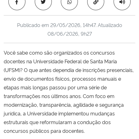
Copiar para área 
Ministério da Cidadania
Ministério da Saúde
Publicado em
29/05/2026, 14h47
. Atualizado
08/06/2026, 9h27
Ministério de Minas e Energia
Você sabe como são organizados os concursos
Ministério da Ciência, Tecnologia, Inovações e Comunicações
docentes na Universidade Federal de Santa Maria
(UFSM)? O que antes dependia de inscrições presenciais,
Ministério do Meio Ambiente
envio de documentos físicos, processos manuais e
etapas mais longas passou por uma série de
Ministério do Turismo
transformações nos últimos anos. Com foco em
modernização, transparência, agilidade e segurança
Ministério do Desenvolvimento Regional
jurídica, a Universidade implementou mudanças
Controladoria-Geral da União
estruturais que reformularam a condução dos
concursos públicos para docentes.
Ministério da Mulher, da Família e dos Direitos Humanos