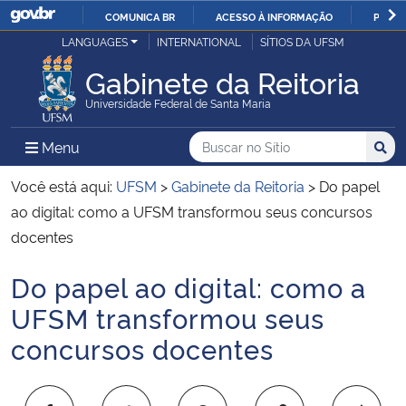
COMUNICA BR
ACESSO À INFORMAÇÃO
PARTI
Casa Civil
LANGUAGES
INTERNATIONAL
SÍTIOS DA UFSM
IR
PARA
Gabinete da Reitoria
Ministério da Justiça e Segurança Pública
O
Universidade Federal de Santa Maria
CONTEÚDO
Ministério da Defesa
Buscar no no Sítio
Busca
Busca:
Menu Principal do Sítio
Menu
Busc
Ministério das Relações Exteriores
Você está aqui:
UFSM
>
Gabinete da Reitoria
>
Do papel
ao digital: como a UFSM transformou seus concursos
Ministério da Economia
docentes
Do papel ao digital: como a
Ministério da Infraestrutura
Início do conteúdo
UFSM transformou seus
Ministério da Agricultura, Pecuária e Abastecimento
concursos docentes
Ministério da Educação