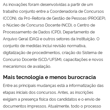
As inovações foram desenvolvidas a partir de um
trabalho conjunto entre a Coordenadoria de Concursos
Secretaria-Geral
(CCON), da Pró-Reitoria de Gestão de Pessoas (PROGEP),
o Núcleo de Concurso Docente (NCD), o Centro de
Secretaria de Governo
Processamento de Dados (CPD), Departamento de
Gabinete de Segurança Institucional
Arquivo Geral (DAG) e outros setores da Instituição. O
conjunto de medidas inclui revisão normativa,
Advocacia-Geral da União
digitalização de procedimentos, criação do Sistema de
Concurso Docente (SCD/UFSM), capacitações e novos
Banco Central do Brasil
mecanismos de avaliação.
Mais tecnologia e menos burocracia
Planalto
Entre as principais mudanças está a informatização das
etapas iniciais dos concursos. Antes, as inscrições
exigiam a presença física dos candidatos e o envio de
documentos impressos. Atualmente, todo o processo