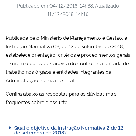
Publicado em
04/12/2018, 14h38
. Atualizado
Ministério da Cidadania
11/12/2018, 14h16
Ministério da Saúde
Publicada pelo Ministério de Planejamento e Gestão, a
Ministério de Minas e Energia
Instrução Normativa 02, de 12 de setembro de 2018,
Ministério da Ciência, Tecnologia, Inovações e Comunicações
estabelece orientação, critérios e procedimentos gerais
a serem observados acerca do controle da jornada de
Ministério do Meio Ambiente
trabalho nos órgãos e entidades integrantes da
Administração Pública Federal.
Ministério do Turismo
Confira abaixo as respostas para as dúvidas mais
frequentes sobre o assunto:
Ministério do Desenvolvimento Regional
Controladoria-Geral da União
Qual o objetivo da Instrução Normativa 2 de 12
de setembro de 2018?
Ministério da Mulher, da Família e dos Direitos Humanos