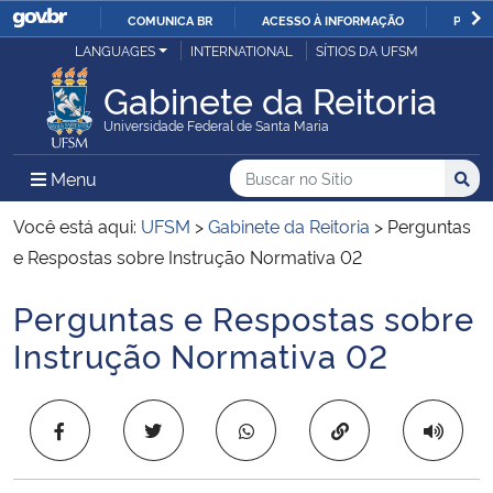
COMUNICA BR
ACESSO À INFORMAÇÃO
PARTI
Casa Civil
LANGUAGES
INTERNATIONAL
SÍTIOS DA UFSM
IR
PARA
Gabinete da Reitoria
Ministério da Justiça e Segurança Pública
O
Universidade Federal de Santa Maria
CONTEÚDO
Ministério da Defesa
Buscar no no Sítio
Busca
Busca:
Menu Principal do Sítio
Menu
Busc
Ministério das Relações Exteriores
Você está aqui:
UFSM
>
Gabinete da Reitoria
>
Perguntas
e Respostas sobre Instrução Normativa 02
Ministério da Economia
Perguntas e Respostas sobre
Início do conteúdo
Ministério da Infraestrutura
Instrução Normativa 02
Ministério da Agricultura, Pecuária e Abastecimento
Copiar para área 
Ministério da Educação