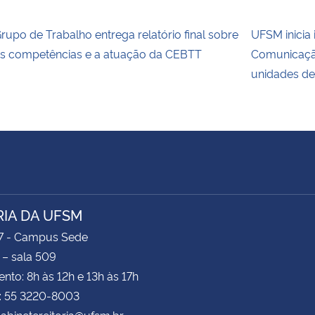
rupo de Trabalho entrega relatório final sobre
UFSM inicia
s competências e a atuação da CEBTT
Comunicaçã
unidades de
RIA DA UFSM
47 - Campus Sede
 – sala 509
nto: 8h às 12h e 13h às 17h
e: 55 3220-8003
gabinetereitoria@ufsm.br