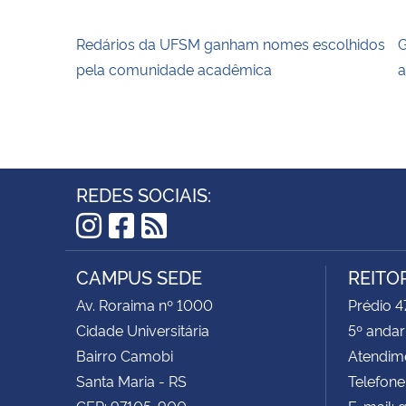
Redários da UFSM ganham nomes escolhidos
G
pela comunidade acadêmica
a
REDES SOCIAIS:
Instagram
Facebook
RSS
CAMPUS SEDE
REITO
Av. Roraima nº 1000
Prédio 
Cidade Universitária
5º andar
Bairro Camobi
Atendime
Santa Maria - RS
Telefon
CEP: 97105-900
E-mail: 