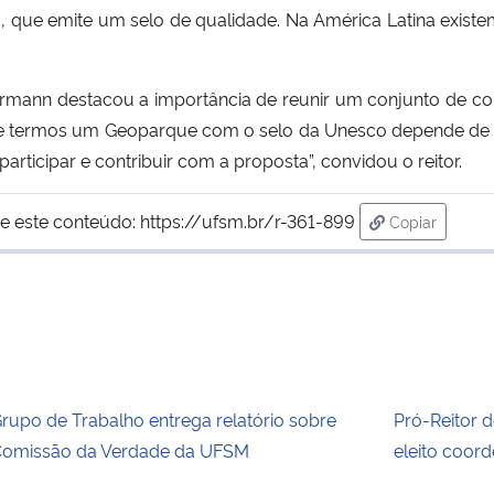
, que emite um selo de qualidade. Na América Latina exist
urmann destacou a importância de reunir um conjunto de com
a de termos um Geoparque com o selo da Unesco depende de
rticipar e contribuir com a proposta”, convidou o reitor.
e este conteúdo:
https://ufsm.br/r-361-899
Copiar
para área de
rupo de Trabalho entrega relatório sobre
Pró-Reitor 
omissão da Verdade da UFSM
eleito coor