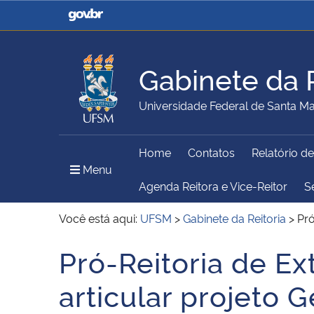
Casa Civil
Ministério da Justiça e
Segurança Pública
Gabinete da R
Ministério da Agricultura,
Ministério da Educação
Universidade Federal de Santa Ma
Pecuária e Abastecimento
Home
Contatos
Relatório d
Ministério do Meio Ambiente
Ministério do Turismo
Menu Principal do Sítio
Menu
Agenda Reitora e Vice-Reitor
S
Você está aqui:
UFSM
>
Gabinete da Reitoria
>
Pró
Secretaria de Governo
Gabinete de Segurança
Pró-Reitoria de E
Início do conteúdo
Institucional
articular projeto