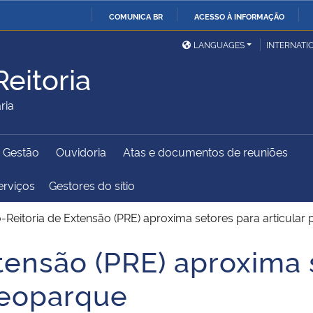
COMUNICA BR
ACESSO À INFORMAÇÃO
Ministério da Defesa
Ministério das Relações
Mini
IR
LANGUAGES
INTERNATI
Exteriores
PARA
eitoria
O
Ministério da Cidadania
Ministério da Saúde
Mini
CONTEÚDO
ria
e Gestão
Ouvidoria
Atas e documentos de reuniões
Ministério do
Controladoria-Geral da
Mini
Desenvolvimento Regional
União
Famí
erviços
Gestores do sítio
Hum
-Reitoria de Extensão (PRE) aproxima setores para articular
Advocacia-Geral da União
Banco Central do Brasil
Plan
xtensão (PRE) aproxima 
 Geoparque