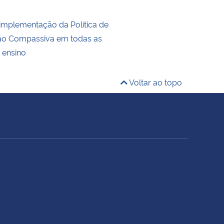
 implementação da Política de
o Compassiva em todas as
 ensino
Voltar ao topo