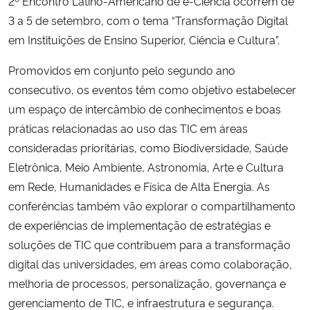
2º Encontro Latino-Americano de e-Ciência ocorrem de
3 a 5 de setembro, com o tema “Transformação Digital
Secretaria-Geral
em Instituições de Ensino Superior, Ciência e Cultura”.
Promovidos em conjunto pelo segundo ano
Secretaria de Governo
consecutivo, os eventos têm como objetivo estabelecer
Gabinete de Segurança Institucional
um espaço de intercâmbio de conhecimentos e boas
práticas relacionadas ao uso das TIC em áreas
Advocacia-Geral da União
consideradas prioritárias, como Biodiversidade, Saúde
Eletrônica, Meio Ambiente, Astronomia, Arte e Cultura
Banco Central do Brasil
em Rede, Humanidades e Física de Alta Energia. As
conferências também vão explorar o compartilhamento
Planalto
de experiências de implementação de estratégias e
soluções de TIC que contribuem para a transformação
digital das universidades, em áreas como colaboração,
melhoria de processos, personalização, governança e
gerenciamento de TIC, e infraestrutura e segurança.