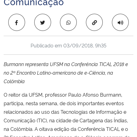
Comunicação
Ministério da Cidadania
Copiar para área 
Ministério da Saúde
Ministério de Minas e Energia
Publicado em
03/09/2018, 9h35
Ministério da Ciência, Tecnologia, Inovações e Comunicações
Burmann representa UFSM na Conferência TICAL 2018 e
Ministério do Meio Ambiente
no 2º
Encontro Latino-americano de e-Ciência, na
Colômbia
Ministério do Turismo
O reitor da UFSM, professor Paulo Afonso Burmann,
participa, nesta semana, de dois importantes eventos
Ministério do Desenvolvimento Regional
relacionados ao uso das Tecnologias de Informação e
Controladoria-Geral da União
Comunicação (TIC), na cidade de Cartagena das Índias,
na Colômbia. A oitava edição da Conferência TICAL e o
Ministério da Mulher, da Família e dos Direitos Humanos