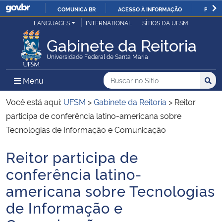
COMUNICA BR
ACESSO À INFORMAÇÃO
PARTI
Casa Civil
LANGUAGES
INTERNATIONAL
SÍTIOS DA UFSM
IR
PARA
Gabinete da Reitoria
Ministério da Justiça e Segurança Pública
O
Universidade Federal de Santa Maria
CONTEÚDO
Ministério da Defesa
Buscar no no Sítio
Busca
Busca:
Menu Principal do Sítio
Menu
Busc
Ministério das Relações Exteriores
Você está aqui:
UFSM
>
Gabinete da Reitoria
>
Reitor
participa de conferência latino-americana sobre
Ministério da Economia
Tecnologias de Informação e Comunicação
Reitor participa de
Ministério da Infraestrutura
Início do conteúdo
conferência latino-
Ministério da Agricultura, Pecuária e Abastecimento
americana sobre Tecnologias
de Informação e
Ministério da Educação