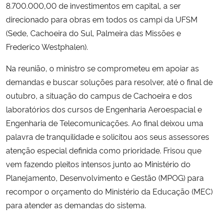
8.700.000,00 de investimentos em capital, a ser
direcionado para obras em todos os campi da UFSM
Secretaria-Geral
(Sede, Cachoeira do Sul, Palmeira das Missões e
Frederico Westphalen).
Secretaria de Governo
Na reunião, o ministro se comprometeu em apoiar as
Gabinete de Segurança Institucional
demandas e buscar soluções para resolver, até o final de
outubro, a situação do campus de Cachoeira e dos
Advocacia-Geral da União
laboratórios dos cursos de Engenharia Aeroespacial e
Engenharia de Telecomunicações. Ao final deixou uma
Banco Central do Brasil
palavra de tranquilidade e solicitou aos seus assessores
atenção especial definida como prioridade. Frisou que
Planalto
vem fazendo pleitos intensos junto ao Ministério do
Planejamento, Desenvolvimento e Gestão (MPOG) para
recompor o orçamento do Ministério da Educação (MEC)
para atender as demandas do sistema.