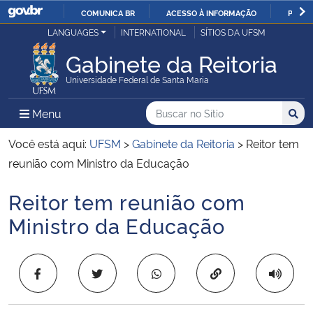
COMUNICA BR
ACESSO À INFORMAÇÃO
PARTI
Casa Civil
LANGUAGES
INTERNATIONAL
SÍTIOS DA UFSM
IR
PARA
Gabinete da Reitoria
Ministério da Justiça e Segurança Pública
O
Universidade Federal de Santa Maria
CONTEÚDO
Ministério da Defesa
Buscar no no Sítio
Busca
Busca:
Menu Principal do Sítio
Menu
Busc
Ministério das Relações Exteriores
Você está aqui:
UFSM
>
Gabinete da Reitoria
>
Reitor tem
reunião com Ministro da Educação
Ministério da Economia
Reitor tem reunião com
Início do conteúdo
Ministério da Infraestrutura
Ministro da Educação
Ministério da Agricultura, Pecuária e Abastecimento
Copiar para área 
Ministério da Educação