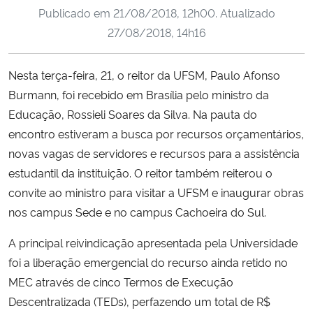
Publicado em
21/08/2018, 12h00
. Atualizado
Ministério da Cidadania
27/08/2018, 14h16
Ministério da Saúde
Nesta terça-feira, 21, o reitor da UFSM, Paulo Afonso
Ministério de Minas e Energia
Burmann, foi recebido em Brasília pelo ministro da
Educação, Rossieli Soares da Silva. Na pauta do
Ministério da Ciência, Tecnologia, Inovações e Comunicações
encontro estiveram a busca por recursos orçamentários,
novas vagas de servidores e recursos para a assistência
Ministério do Meio Ambiente
estudantil da instituição. O reitor também reiterou o
convite ao ministro para visitar a UFSM e inaugurar obras
Ministério do Turismo
nos campus Sede e no campus Cachoeira do Sul.
Ministério do Desenvolvimento Regional
A principal reivindicação apresentada pela Universidade
foi a liberação emergencial do recurso ainda retido no
Controladoria-Geral da União
MEC através de cinco Termos de Execução
Descentralizada (TEDs), perfazendo um total de R$
Ministério da Mulher, da Família e dos Direitos Humanos