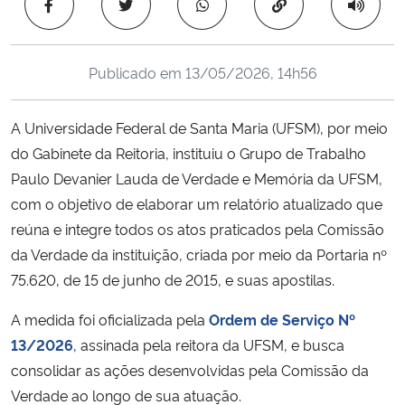
Copiar para área 
Ministério da Cidadania
Ministério da Saúde
Publicado em
13/05/2026, 14h56
Ministério de Minas e Energia
A Universidade Federal de Santa Maria (UFSM), por meio
do Gabinete da Reitoria, instituiu o Grupo de Trabalho
Ministério da Ciência, Tecnologia, Inovações e Comunicações
Paulo Devanier Lauda de Verdade e Memória da UFSM,
com o objetivo de elaborar um relatório atualizado que
Ministério do Meio Ambiente
reúna e integre todos os atos praticados pela Comissão
da Verdade da instituição, criada por meio da Portaria nº
Ministério do Turismo
75.620, de 15 de junho de 2015, e suas apostilas.
Ministério do Desenvolvimento Regional
A medida foi oficializada pela
Ordem de Serviço Nº
13/2026
, assinada pela reitora da UFSM, e busca
Controladoria-Geral da União
consolidar as ações desenvolvidas pela Comissão da
Verdade ao longo de sua atuação.
Ministério da Mulher, da Família e dos Direitos Humanos