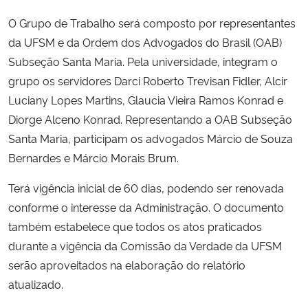
O Grupo de Trabalho será composto por representantes
Secretaria-Geral
da UFSM e da Ordem dos Advogados do Brasil (OAB)
Subseção Santa Maria. Pela universidade, integram o
Secretaria de Governo
grupo os servidores Darci Roberto Trevisan Fidler, Alcir
Luciany Lopes Martins, Glaucia Vieira Ramos Konrad e
Gabinete de Segurança Institucional
Diorge Alceno Konrad. Representando a OAB Subseção
Santa Maria, participam os advogados Márcio de Souza
Advocacia-Geral da União
Bernardes e Márcio Morais Brum.
Banco Central do Brasil
Terá vigência inicial de 60 dias, podendo ser renovada
conforme o interesse da Administração. O documento
Planalto
também estabelece que todos os atos praticados
durante a vigência da Comissão da Verdade da UFSM
serão aproveitados na elaboração do relatório
atualizado.