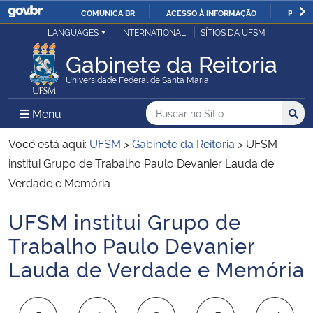
COMUNICA BR
ACESSO À INFORMAÇÃO
PARTI
Casa Civil
LANGUAGES
INTERNATIONAL
SÍTIOS DA UFSM
IR
PARA
Gabinete da Reitoria
Ministério da Justiça e Segurança Pública
O
Universidade Federal de Santa Maria
CONTEÚDO
Ministério da Defesa
Buscar no no Sítio
Busca
Busca:
Menu Principal do Sítio
Menu
Busc
Ministério das Relações Exteriores
Você está aqui:
UFSM
>
Gabinete da Reitoria
>
UFSM
institui Grupo de Trabalho Paulo Devanier Lauda de
Ministério da Economia
Verdade e Memória
UFSM institui Grupo de
Ministério da Infraestrutura
Início do conteúdo
Trabalho Paulo Devanier
Ministério da Agricultura, Pecuária e Abastecimento
Lauda de Verdade e Memória
Ministério da Educação