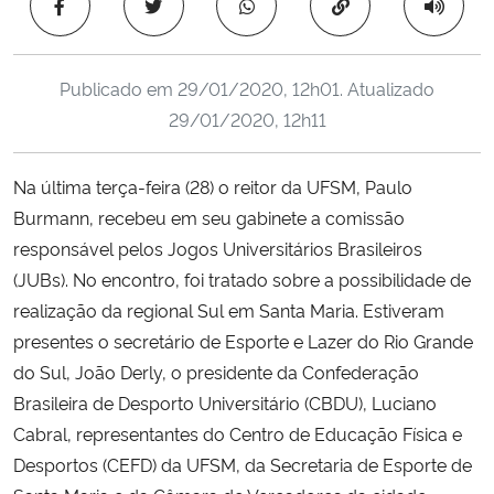
Copiar para área 
Ministério da Cidadania
Ministério da Saúde
Publicado em
29/01/2020, 12h01
. Atualizado
29/01/2020, 12h11
Ministério de Minas e Energia
Na última terça-feira (28) o reitor da UFSM, Paulo
Ministério da Ciência, Tecnologia, Inovações e Comunicações
Burmann, recebeu em seu gabinete a comissão
responsável pelos
Jogos Universitários Brasileiros
Ministério do Meio Ambiente
(JUBs). No encontro, foi tratado sobre a possibilidade de
realização da regional Sul em Santa Maria. Estiveram
Ministério do Turismo
presentes o secretário de Esporte e Lazer do Rio Grande
do Sul, João Derly, o presidente da Confederação
Ministério do Desenvolvimento Regional
Brasileira de Desporto Universitário (CBDU), Luciano
Controladoria-Geral da União
Cabral, representantes do Centro de Educação Física e
Desportos (CEFD) da UFSM, da Secretaria de Esporte de
Ministério da Mulher, da Família e dos Direitos Humanos