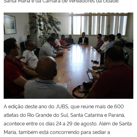
Santa Maria e da Câmara de Vereadores da cidade.
Secretaria-Geral
Secretaria de Governo
Gabinete de Segurança Institucional
Advocacia-Geral da União
Banco Central do Brasil
Planalto
A edição deste ano do JUBS, que reúne mais de 600
atletas do Rio Grande do Sul, Santa Catarina e Paraná,
acontece entre os dias 24 a 29 de agosto. Além de Santa
Maria, também está concorrendo para sediar a