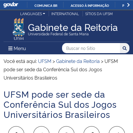
COMUNICA BR
ACESSO À INFORMAÇÃO
PARTI
Casa Civil
LANGUAGES
INTERNATIONAL
SÍTIOS DA UFSM
IR
PARA
Gabinete da Reitoria
Ministério da Justiça e Segurança Pública
O
Universidade Federal de Santa Maria
CONTEÚDO
Ministério da Defesa
Buscar no no Sítio
Busca
Busca:
Menu Principal do Sítio
Menu
Busc
Ministério das Relações Exteriores
Você está aqui:
UFSM
>
Gabinete da Reitoria
>
UFSM
pode ser sede da Conferência Sul dos Jogos
Ministério da Economia
Universitários Brasileiros
UFSM pode ser sede da
Ministério da Infraestrutura
Início do conteúdo
Conferência Sul dos Jogos
Ministério da Agricultura, Pecuária e Abastecimento
Universitários Brasileiros
Ministério da Educação