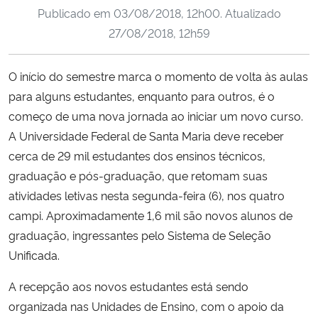
Publicado em
03/08/2018, 12h00
. Atualizado
Ministério da Cidadania
27/08/2018, 12h59
Ministério da Saúde
O início do semestre marca o momento de volta às aulas
Ministério de Minas e Energia
para alguns estudantes, enquanto para outros, é o
começo de uma nova jornada ao iniciar um novo curso.
Ministério da Ciência, Tecnologia, Inovações e Comunicações
A Universidade Federal de Santa Maria deve receber
cerca de 29 mil estudantes dos ensinos técnicos,
Ministério do Meio Ambiente
graduação e pós-graduação, que retomam suas
atividades letivas nesta segunda-feira (6), nos quatro
Ministério do Turismo
campi. Aproximadamente 1,6 mil são novos alunos de
graduação, ingressantes pelo Sistema de Seleção
Ministério do Desenvolvimento Regional
Unificada.
Controladoria-Geral da União
A recepção aos novos estudantes está sendo
organizada nas Unidades de Ensino, com o apoio da
Ministério da Mulher, da Família e dos Direitos Humanos