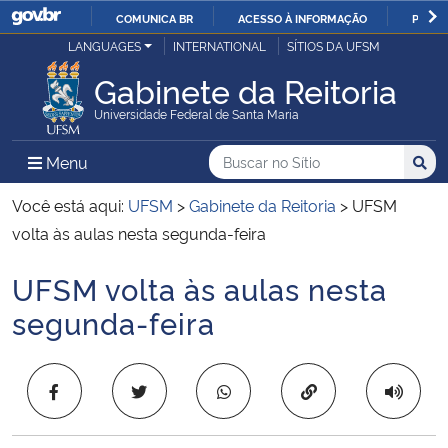
COMUNICA BR
ACESSO À INFORMAÇÃO
PARTI
Casa Civil
LANGUAGES
INTERNATIONAL
SÍTIOS DA UFSM
IR
PARA
Gabinete da Reitoria
Ministério da Justiça e Segurança Pública
O
Universidade Federal de Santa Maria
CONTEÚDO
Ministério da Defesa
Buscar no no Sítio
Busca
Busca:
Menu Principal do Sítio
Menu
Busc
Ministério das Relações Exteriores
Você está aqui:
UFSM
>
Gabinete da Reitoria
>
UFSM
volta às aulas nesta segunda-feira
Ministério da Economia
UFSM volta às aulas nesta
Início do conteúdo
Ministério da Infraestrutura
segunda-feira
Ministério da Agricultura, Pecuária e Abastecimento
Copiar para área 
Ministério da Educação