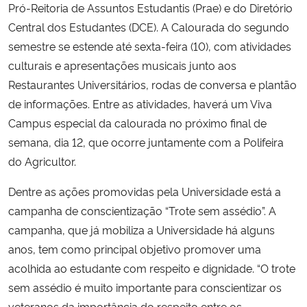
Pró-Reitoria de Assuntos Estudantis (Prae) e do Diretório
Central dos Estudantes (DCE). A Calourada do segundo
Secretaria-Geral
semestre se estende até sexta-feira (10), com atividades
culturais e apresentações musicais junto aos
Secretaria de Governo
Restaurantes Universitários, rodas de conversa e plantão
de informações. Entre as atividades, haverá um Viva
Gabinete de Segurança Institucional
Campus especial da calourada no próximo final de
semana, dia 12, que ocorre juntamente com a Polifeira
Advocacia-Geral da União
do Agricultor.
Banco Central do Brasil
Dentre as ações promovidas pela Universidade está a
campanha de conscientização “Trote sem assédio”. A
Planalto
campanha, que já mobiliza a Universidade há alguns
anos, tem como principal objetivo promover uma
acolhida ao estudante com respeito e dignidade. “O trote
sem assédio é muito importante para conscientizar os
veteranos da importância do respeito entre os