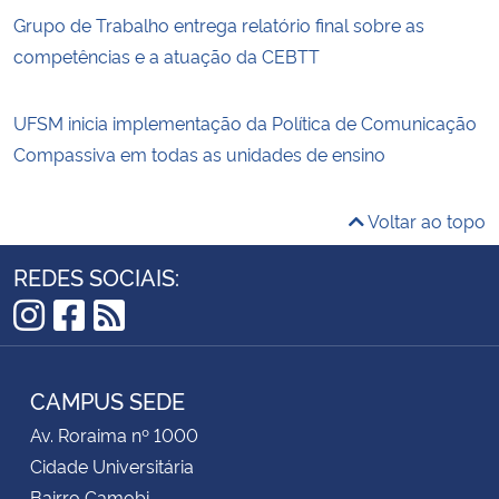
Grupo de Trabalho entrega relatório final sobre as
competências e a atuação da CEBTT
UFSM inicia implementação da Política de Comunicação
Compassiva em todas as unidades de ensino
Voltar ao topo
REDES SOCIAIS:
Instagram
Facebook
RSS
CAMPUS SEDE
Av. Roraima nº 1000
Cidade Universitária
Bairro Camobi