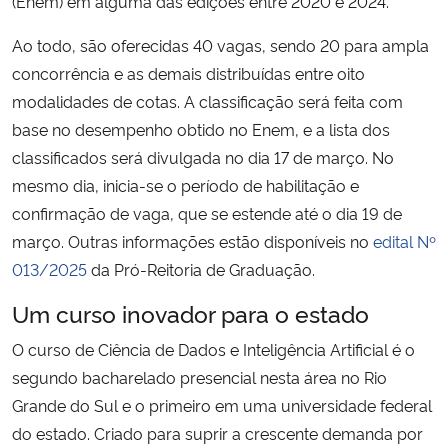
(Enem) em alguma das edições entre 2020 e 2024.
Ao todo, são oferecidas 40 vagas, sendo 20 para ampla
Secretaria-Geral
concorrência e as demais distribuídas entre oito
modalidades de cotas. A classificação será feita com
Secretaria de Governo
base no desempenho obtido no Enem, e a lista dos
Gabinete de Segurança Institucional
classificados será divulgada no dia 17 de março. No
mesmo dia, inicia-se o período de habilitação e
Advocacia-Geral da União
confirmação de vaga, que se estende até o dia 19 de
março. Outras informações estão disponíveis no
edital Nº
Banco Central do Brasil
013/2025
da Pró-Reitoria de Graduação.
Um curso inovador para o estado
Planalto
O curso de Ciência de Dados e Inteligência Artificial é o
segundo bacharelado presencial nesta área no Rio
Grande do Sul e o primeiro em uma universidade federal
do estado. Criado para suprir a crescente demanda por