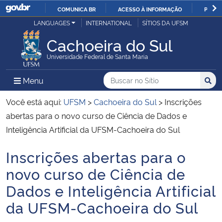
COMUNICA BR
ACESSO À INFORMAÇÃO
PARTI
Casa Civil
LANGUAGES
INTERNATIONAL
SÍTIOS DA UFSM
IR
PARA
Cachoeira do Sul
Ministério da Justiça e Segurança Pública
O
Universidade Federal de Santa Maria
CONTEÚDO
Ministério da Defesa
Buscar no no Sítio
Busca
Busca:
Menu Principal do Sítio
Menu
Busc
Ministério das Relações Exteriores
Você está aqui:
UFSM
>
Cachoeira do Sul
>
Inscrições
abertas para o novo curso de Ciência de Dados e
Ministério da Economia
Inteligência Artificial da UFSM-Cachoeira do Sul
Inscrições abertas para o
Ministério da Infraestrutura
Início do conteúdo
novo curso de Ciência de
Ministério da Agricultura, Pecuária e Abastecimento
Dados e Inteligência Artificial
da UFSM-Cachoeira do Sul
Ministério da Educação