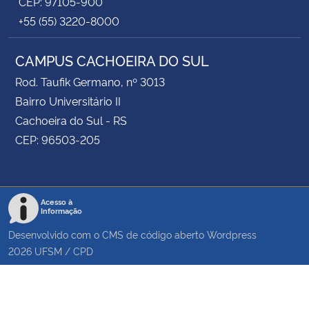
CEP: 97105-900
+55 (55) 3220-8000
CAMPUS CACHOEIRA DO SUL
Rod. Taufik Germano, nº 3013
Bairro Universitário II
Cachoeira do Sul - RS
CEP: 96503-205
Acesso à
Informação
Desenvolvido com o CMS de código aberto
Wordpress
2026
UFSM
/
CPD