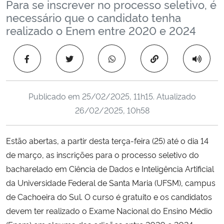
Para se inscrever no processo seletivo, é
Ministério da Cidadania
necessário que o candidato tenha
realizado o Enem entre 2020 e 2024
Ministério da Saúde
Copiar para área 
Ministério de Minas e Energia
Ministério da Ciência, Tecnologia, Inovações e Comunicações
Publicado em
25/02/2025, 11h15
. Atualizado
26/02/2025, 10h58
Ministério do Meio Ambiente
Estão abertas, a partir desta terça-feira (25) até o dia 14
Ministério do Turismo
de março, as inscrições para o processo seletivo do
bacharelado em Ciência de Dados e Inteligência Artificial
Ministério do Desenvolvimento Regional
da Universidade Federal de Santa Maria (UFSM), campus
Controladoria-Geral da União
de Cachoeira do Sul. O curso é gratuito e os candidatos
devem ter realizado o Exame Nacional do Ensino Médio
Ministério da Mulher, da Família e dos Direitos Humanos