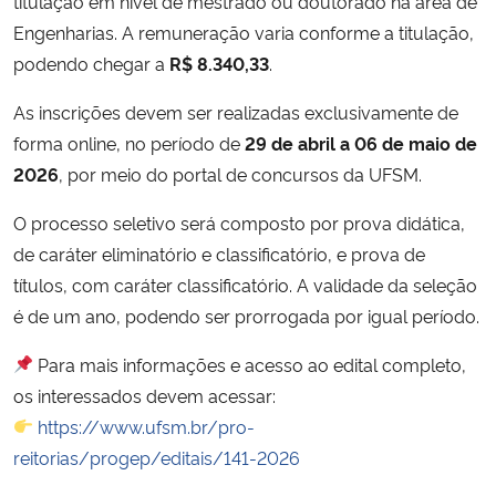
titulação em nível de mestrado ou doutorado na área de
Engenharias. A remuneração varia conforme a titulação,
Secretaria-Geral
podendo chegar a
R$ 8.340,33
.
As inscrições devem ser realizadas exclusivamente de
Secretaria de Governo
forma online, no período de
29 de abril a 06 de maio de
Gabinete de Segurança Institucional
2026
, por meio do portal de concursos da UFSM.
O processo seletivo será composto por prova didática,
Advocacia-Geral da União
de caráter eliminatório e classificatório, e prova de
títulos, com caráter classificatório. A validade da seleção
Banco Central do Brasil
é de um ano, podendo ser prorrogada por igual período.
Planalto
Para mais informações e acesso ao edital completo,
os interessados devem acessar:
https://www.ufsm.br/pro-
reitorias/progep/editais/141-2026