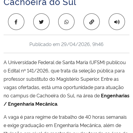
Cachoeira do Sul
Ministério da Cidadania
Copiar para área 
Ministério da Saúde
Ministério de Minas e Energia
Publicado em
29/04/2026, 9h46
Ministério da Ciência, Tecnologia, Inovações e Comunicações
A Universidade Federal de Santa Maria (UFSM) publicou
Ministério do Meio Ambiente
o Edital nº 141/2026, que trata da seleção pública para
professor substituto do Magistério Superior. Entre as
Ministério do Turismo
vagas ofertadas, está uma oportunidade para atuação
no campus de Cachoeira do Sul, na área de
Engenharias
Ministério do Desenvolvimento Regional
/ Engenharia Mecânica
.
Controladoria-Geral da União
A vaga é para regime de trabalho de 40 horas semanais
e exige graduação em Engenharia Mecânica, além de
Ministério da Mulher, da Família e dos Direitos Humanos