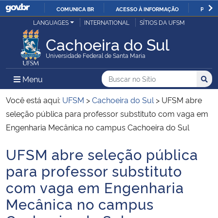
COMUNICA BR
ACESSO À INFORMAÇÃO
PARTI
Casa Civil
LANGUAGES
INTERNATIONAL
SÍTIOS DA UFSM
IR
PARA
Cachoeira do Sul
Ministério da Justiça e Segurança Pública
O
Universidade Federal de Santa Maria
CONTEÚDO
Ministério da Defesa
Buscar no no Sítio
Busca
Busca:
Menu Principal do Sítio
Menu
Busc
Ministério das Relações Exteriores
Você está aqui:
UFSM
>
Cachoeira do Sul
>
UFSM abre
seleção pública para professor substituto com vaga em
Ministério da Economia
Engenharia Mecânica no campus Cachoeira do Sul
UFSM abre seleção pública
Ministério da Infraestrutura
Início do conteúdo
para professor substituto
Ministério da Agricultura, Pecuária e Abastecimento
com vaga em Engenharia
Mecânica no campus
Ministério da Educação