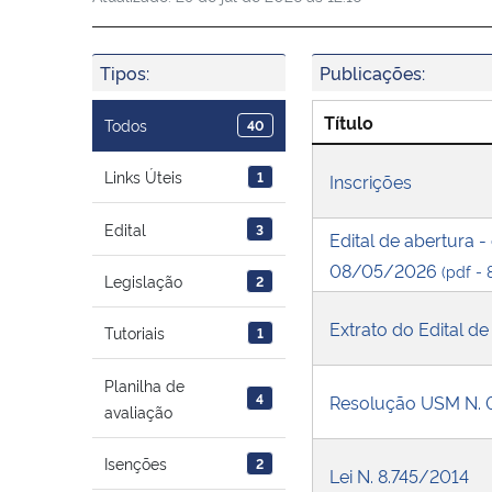
Tipos:
Publicações:
Título
Todos
40
Links Úteis
1
Inscrições
Edital
3
Edital de abertura -
08/05/2026
(pdf -
Legislação
2
Extrato do Edital d
Tutoriais
1
Planilha de
4
Resolução USM N. 
avaliação
Isenções
2
Lei N. 8.745/2014