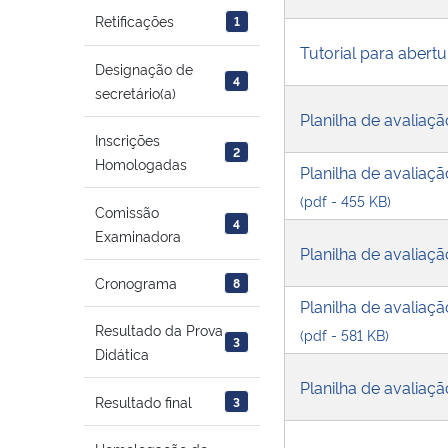
Retificações
1
Tutorial para abertu
Designação de
4
secretário(a)
Planilha de avaliaç
Inscrições
2
Homologadas
Planilha de avaliaç
(pdf - 455 KB)
Comissão
4
Examinadora
Planilha de avaliaç
Cronograma
8
Planilha de avalia
Resultado da Prova
(pdf - 581 KB)
3
Didática
Planilha de avaliaçã
Resultado final
3