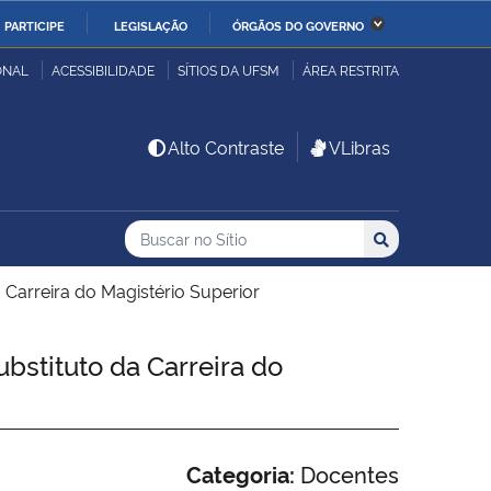
PARTICIPE
LEGISLAÇÃO
ÓRGÃOS DO GOVERNO
stério da Economia
Ministério da Infraestrutura
ONAL
ACESSIBILIDADE
SÍTIOS DA UFSM
ÁREA RESTRITA
stério de Minas e Energia
Ministério da Ciência,
Alto Contraste
VLibras
Tecnologia, Inovações e
Comunicações
Buscar no no Sítio
Busca
Busca:
Buscar
stério da Mulher, da
Secretaria-Geral
lia e dos Direitos
 Carreira do Magistério Superior
anos
bstituto da Carreira do
alto
Categoria:
Docentes