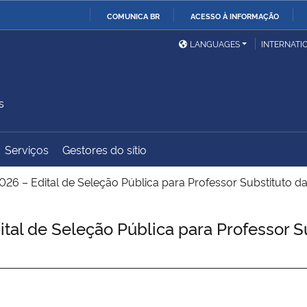
COMUNICA BR
ACESSO À INFORMAÇÃO
Ministério da Defesa
Ministério das Relações
Mini
IR
LANGUAGES
INTERNATI
Exteriores
PARA
O
Ministério da Cidadania
Ministério da Saúde
Mini
CONTEÚDO
s
Serviços
Gestores do sítio
Ministério do
Controladoria-Geral da
Mini
Desenvolvimento Regional
União
Famí
026 – Edital de Seleção Pública para Professor Substituto da
Hum
al de Seleção Pública para Professor Su
Advocacia-Geral da União
Banco Central do Brasil
Plan