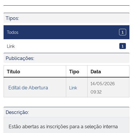
Ministério da Cidadania
Tipos:
Ministério da Saúde
Todos
1
Ministério de Minas e Energia
Link
1
Ministério da Ciência, Tecnologia, Inovações e Comunicações
Publicações:
Ministério do Meio Ambiente
Título
Tipo
Data
14/05/2026
Ministério do Turismo
Edital de Abertura
Link
09:32
Ministério do Desenvolvimento Regional
Descrição:
Controladoria-Geral da União
Estão abertas as inscrições para a seleção interna
Ministério da Mulher, da Família e dos Direitos Humanos