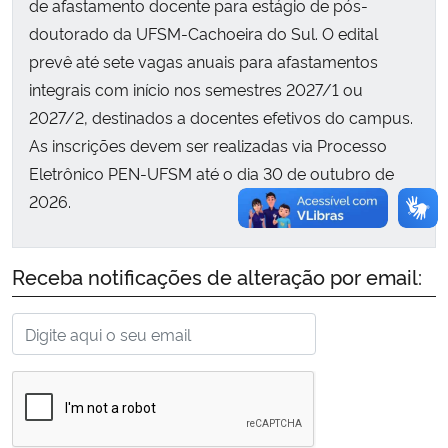
de afastamento docente para estágio de pós-
doutorado da UFSM-Cachoeira do Sul. O edital
Secretaria-Geral
prevê até sete vagas anuais para afastamentos
integrais com início nos semestres 2027/1 ou
Secretaria de Governo
2027/2, destinados a docentes efetivos do campus.
As inscrições devem ser realizadas via Processo
Gabinete de Segurança Institucional
Eletrônico PEN-UFSM até o dia 30 de outubro de
2026.
Advocacia-Geral da União
Banco Central do Brasil
Receba notificações de alteração por email:
Planalto