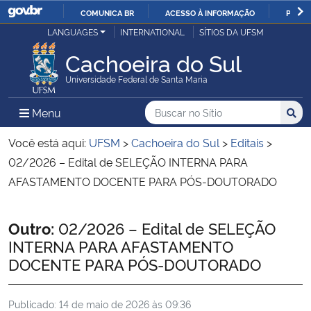
COMUNICA BR
ACESSO À INFORMAÇÃO
PARTI
Casa Civil
LANGUAGES
INTERNATIONAL
SÍTIOS DA UFSM
IR
PARA
Cachoeira do Sul
Ministério da Justiça e Segurança Pública
O
Universidade Federal de Santa Maria
CONTEÚDO
Ministério da Defesa
Buscar no no Sítio
Busca
Busca:
Menu Principal do Sítio
Menu
Busc
Ministério das Relações Exteriores
Você está aqui:
UFSM
>
Cachoeira do Sul
>
Editais
>
02/2026 – Edital de SELEÇÃO INTERNA PARA
Ministério da Economia
AFASTAMENTO DOCENTE PARA PÓS-DOUTORADO
Ministério da Infraestrutura
Início do conteúdo
Outro:
02/2026 – Edital de SELEÇÃO
INTERNA PARA AFASTAMENTO
Ministério da Agricultura, Pecuária e Abastecimento
DOCENTE PARA PÓS-DOUTORADO
Ministério da Educação
Publicado:
14 de maio de 2026 às 09:36