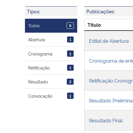
Tipos:
Publicações:
Título
Todos
6
Abertura
1
Edital de Abertura
Cronograma
1
Cronograma de entr
Retificação
1
Retificação Cronogr
Resultado
2
Convocação
1
Resultado Prelimina
Resultado Final