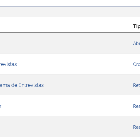
Ti
Abe
evistas
Cr
ama de Entrevistas
Ret
r
Res
Res