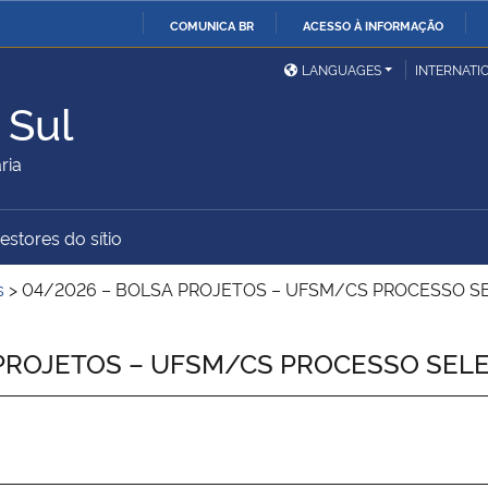
COMUNICA BR
ACESSO À INFORMAÇÃO
Ministério da Defesa
Ministério das Relações
Mini
IR
LANGUAGES
INTERNATI
Exteriores
PARA
 Sul
O
Ministério da Cidadania
Ministério da Saúde
Mini
CONTEÚDO
ria
estores do sítio
Ministério do
Controladoria-Geral da
Mini
Desenvolvimento Regional
União
Famí
s
>
04/2026 – BOLSA PROJETOS – UFSM/CS PROCESSO S
Hum
PROJETOS – UFSM/CS PROCESSO SELE
Advocacia-Geral da União
Banco Central do Brasil
Plan