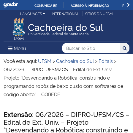
COMUNICA BR
ACESSO À INFORMAÇÃO
PARTI
Casa Civil
LANGUAGES
INTERNATIONAL
SÍTIOS DA UFSM
IR
PARA
Cachoeira do Sul
Ministério da Justiça e Segurança Pública
O
Universidade Federal de Santa Maria
CONTEÚDO
Ministério da Defesa
Buscar no no Sítio
Busca
Busca:
Menu Principal do Sítio
Menu
Busc
Ministério das Relações Exteriores
Você está aqui:
UFSM
>
Cachoeira do Sul
>
Editais
>
06/2026 – DIPRO-UFSM/CS – Edital de Ext. Univ. –
Ministério da Economia
Projeto “Desvendando a Robótica: construindo e
programando robôs de baixo custo com softwares de
Ministério da Infraestrutura
código aberto” – COREDE
Ministério da Agricultura, Pecuária e Abastecimento
Início do conteúdo
Extensão:
06/2026 – DIPRO-UFSM/CS –
Edital de Ext. Univ. – Projeto
Ministério da Educação
“Desvendando a Robótica: construindo e