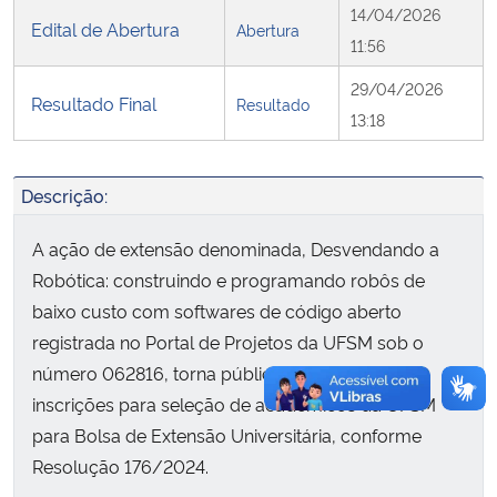
14/04/2026
Edital de Abertura
Abertura
11:56
Secretaria-Geral
29/04/2026
Resultado Final
Resultado
Secretaria de Governo
13:18
Gabinete de Segurança Institucional
Descrição:
Advocacia-Geral da União
A ação de extensão denominada, Desvendando a
Robótica: construindo e programando robôs de
Banco Central do Brasil
baixo custo com softwares de código aberto
registrada no Portal de Projetos da UFSM sob o
Planalto
número 062816, torna pública a abertura de
inscrições para seleção de acadêmicos da UFSM
para Bolsa de Extensão Universitária, conforme
Resolução 176/2024.