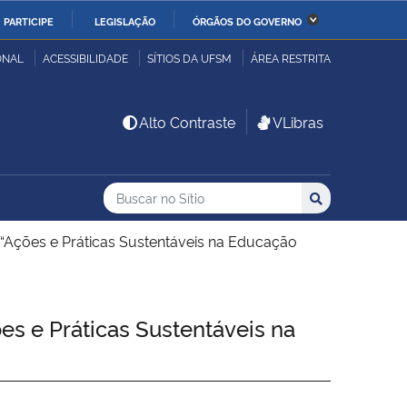
PARTICIPE
LEGISLAÇÃO
ÓRGÃOS DO GOVERNO
stério da Economia
Ministério da Infraestrutura
ONAL
ACESSIBILIDADE
SÍTIOS DA UFSM
ÁREA RESTRITA
stério de Minas e Energia
Ministério da Ciência,
Alto Contraste
VLibras
Tecnologia, Inovações e
Comunicações
Buscar no no Sítio
Busca
Busca:
Buscar
stério da Mulher, da
Secretaria-Geral
lia e dos Direitos
 “Ações e Práticas Sustentáveis na Educação
anos
alto
s e Práticas Sustentáveis na