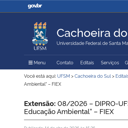
Casa Civil
Ministério da Justiça e
Segurança Pública
Cachoeira do
Ministério da Agricultura,
Ministério da Educação
Universidade Federal de Santa Ma
Pecuária e Abastecimento
Menu Principal do Sítio
Menu
Contato
Editais
Serviços
G
Ministério do Meio Ambiente
Ministério do Turismo
Você está aqui:
UFSM
>
Cachoeira do Sul
>
Editai
Ambiental” – FIEX
Secretaria de Governo
Gabinete de Segurança
Início do conteúdo
Extensão:
08/2026 – DIPRO-UFSM/
Institucional
Educação Ambiental” – FIEX
Publicado:
14 de abr de 2026 às 15:26