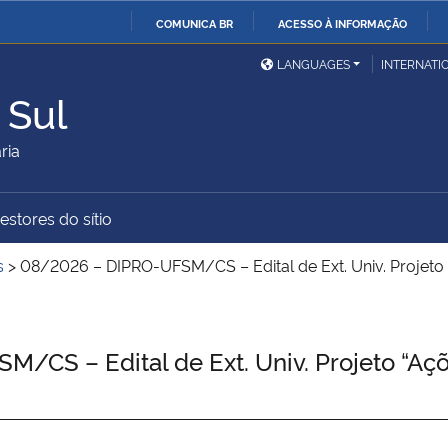
COMUNICA BR
ACESSO À INFORMAÇÃO
Ministério da Defesa
Ministério das Relações
Mini
IR
LANGUAGES
INTERNATI
Exteriores
PARA
 Sul
O
Ministério da Cidadania
Ministério da Saúde
Mini
CONTEÚDO
ria
estores do sítio
Ministério do
Controladoria-Geral da
Mini
Desenvolvimento Regional
União
Famí
s
>
08/2026 – DIPRO-UFSM/CS – Edital de Ext. Univ. Projeto
Hum
Advocacia-Geral da União
Banco Central do Brasil
Plan
CS – Edital de Ext. Univ. Projeto “Açõe