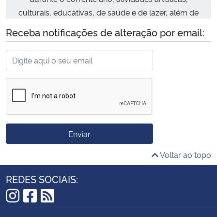
culturais, educativas, de saúde e de lazer, além de
empreendedores locais e da região que queiram
Receba notificações de alteração por email:
expor e/ou comercializar seus produtos nos
eventos, atividades e campanhas promovidos e/ou
apoiados pela Subdivisão de Assistência à Saúde e
Qualidade de Vida do Campus da UFSM/CS,
conforme as condições estabelecidas neste edital.
Enviar
Voltar ao topo
REDES SOCIAIS:
Instagram
Facebook
RSS