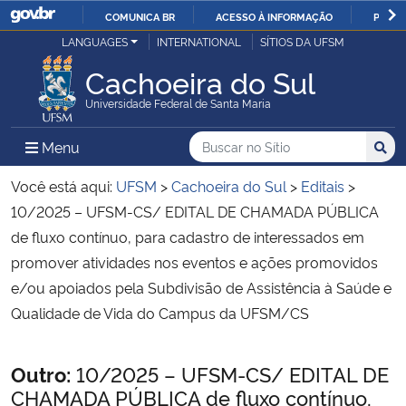
COMUNICA BR
ACESSO À INFORMAÇÃO
PARTI
Casa Civil
LANGUAGES
INTERNATIONAL
SÍTIOS DA UFSM
IR
PARA
Cachoeira do Sul
Ministério da Justiça e Segurança Pública
O
Universidade Federal de Santa Maria
CONTEÚDO
Ministério da Defesa
Buscar no no Sítio
Busca
Busca:
Menu Principal do Sítio
Menu
Busc
Ministério das Relações Exteriores
Você está aqui:
UFSM
>
Cachoeira do Sul
>
Editais
>
10/2025 – UFSM-CS/ EDITAL DE CHAMADA PÚBLICA
Ministério da Economia
de fluxo contínuo, para cadastro de interessados em
promover atividades nos eventos e ações promovidos
Ministério da Infraestrutura
e/ou apoiados pela Subdivisão de Assistência à Saúde e
Qualidade de Vida do Campus da UFSM/CS
Ministério da Agricultura, Pecuária e Abastecimento
Início do conteúdo
Outro:
10/2025 – UFSM-CS/ EDITAL DE
Ministério da Educação
CHAMADA PÚBLICA de fluxo contínuo,