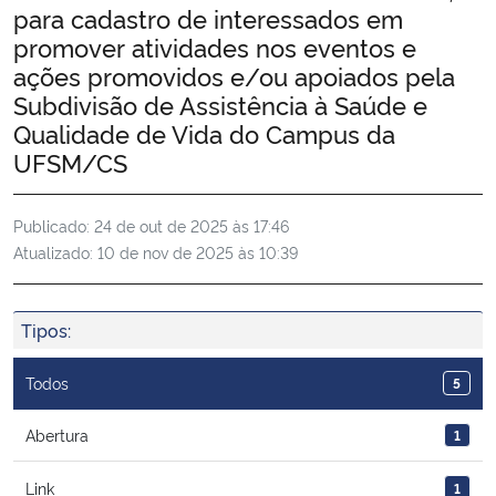
para cadastro de interessados em
Ministério da Cidadania
promover atividades nos eventos e
ações promovidos e/ou apoiados pela
Ministério da Saúde
Subdivisão de Assistência à Saúde e
Qualidade de Vida do Campus da
Ministério de Minas e Energia
UFSM/CS
Ministério da Ciência, Tecnologia, Inovações e Comunicações
Publicado:
24 de out de 2025 às 17:46
Atualizado:
10 de nov de 2025 às 10:39
Ministério do Meio Ambiente
Ministério do Turismo
Tipos:
Ministério do Desenvolvimento Regional
Todos
5
Controladoria-Geral da União
Abertura
1
Link
1
Ministério da Mulher, da Família e dos Direitos Humanos