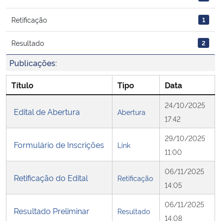
Retificação
1
Secretaria-Geral
Resultado
2
Secretaria de Governo
Publicações:
Gabinete de Segurança Institucional
Título
Tipo
Data
Advocacia-Geral da União
24/10/2025
Edital de Abertura
Abertura
17:42
Banco Central do Brasil
29/10/2025
Formulário de Inscrições
Link
11:00
Planalto
06/11/2025
Retificação do Edital
Retificação
14:05
06/11/2025
Resultado Preliminar
Resultado
14:08