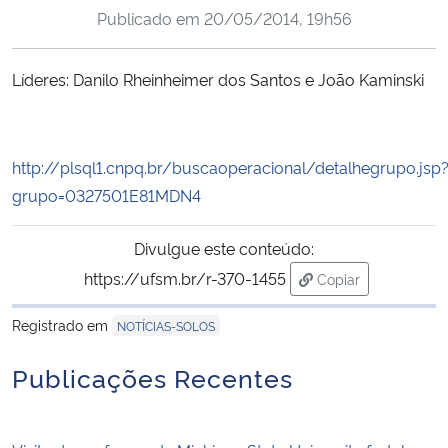
Publicado em
20/05/2014, 19h56
Ministério da Cidadania
Ministério da Saúde
Líderes: Danilo Rheinheimer dos Santos e João Kaminski
Ministério de Minas e Energia
http://plsql1.cnpq.br/buscaoperacional/detalhegrupo.jsp
Ministério da Ciência, Tecnologia, Inovações e Comunicações
grupo=0327501E81MDN4
Ministério do Meio Ambiente
Divulgue este conteúdo:
https://ufsm.br/r-370-1455
Copiar
Ministério do Turismo
para área de tran
Registrado em
NOTÍCIAS-SOLOS
Ministério do Desenvolvimento Regional
Publicações Recentes
Controladoria-Geral da União
Ministério da Mulher, da Família e dos Direitos Humanos