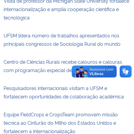
Visita de professor da Michigan State University fortalece
internacionalização e amplia cooperação científica e
Secretaria-Geral
tecnológica
Secretaria de Governo
UFSM lidera número de trabalhos apresentados nos
principais congressos de Sociologia Rural do mundo
Gabinete de Segurança Institucional
Centro de Ciências Rurais recebe calouros e calouras
Advocacia-Geral da União
com programação especial de acolhimento
Banco Central do Brasil
Pesquisadores internacionais visitam a UFSM e
Planalto
fortalecem oportunidades de colaboração acadêmica
Equipe FieldCrops e CropsTeam promovem missão
técnica ao Cinturão do Milho dos Estados Unidos e
fortalecem a internacionalização