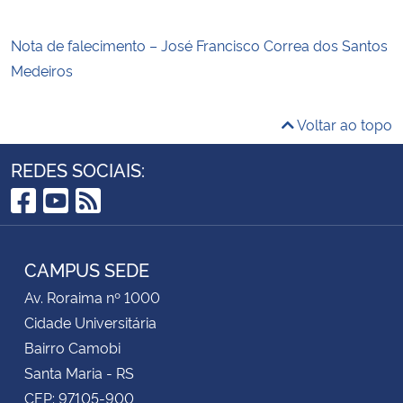
Nota de falecimento – José Francisco Correa dos Santos
Medeiros
Voltar ao topo
REDES SOCIAIS:
Facebook
YouTube
RSS
CAMPUS SEDE
Av. Roraima nº 1000
Cidade Universitária
Bairro Camobi
Santa Maria - RS
CEP: 97105-900