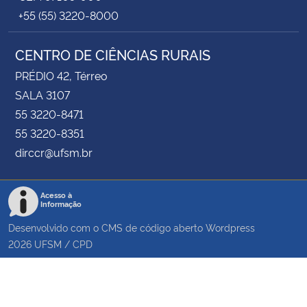
+55 (55) 3220-8000
CENTRO DE CIÊNCIAS RURAIS
PRÉDIO 42, Térreo
SALA 3107
55 3220-8471
55 3220-8351
dirccr@ufsm.br
Acesso à
Informação
Desenvolvido com o CMS de código aberto
Wordpress
2026
UFSM
/
CPD