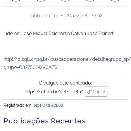
Ministério da Cidadania
Publicado em
20/05/2014, 19h52
Ministério da Saúde
Líderes: José Miguel Reichert e Dalvan José Reinert
Ministério de Minas e Energia
Ministério da Ciência, Tecnologia, Inovações e Comunicações
http://plsql1.cnpq.br/buscaoperacional/detalhegrupo.jsp
grupo=0327501WV6AZ3I
Ministério do Meio Ambiente
Divulgue este conteúdo:
Ministério do Turismo
https://ufsm.br/r-370-1454
Copiar
para área de tran
Ministério do Desenvolvimento Regional
Registrado em
NOTÍCIAS-SOLOS
Controladoria-Geral da União
Publicações Recentes
Ministério da Mulher, da Família e dos Direitos Humanos