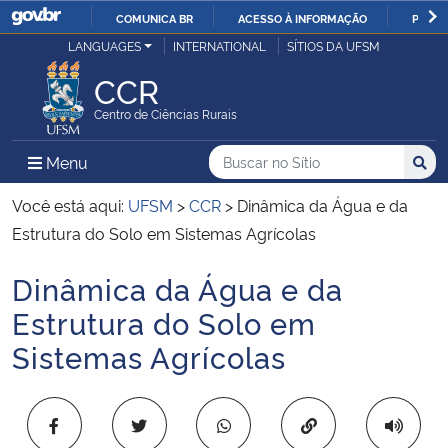
COMUNICA BR
ACESSO À INFORMAÇÃO
PARTI
Casa Civil
LANGUAGES
INTERNATIONAL
SÍTIOS DA UFSM
IR
PARA
CCR
Ministério da Justiça e Segurança Pública
O
Centro de Ciências Rurais
CONTEÚDO
Ministério da Defesa
Buscar no no Sítio
Busca
Busca:
Menu Principal do Sítio
Menu
Busc
Ministério das Relações Exteriores
Você está aqui:
UFSM
>
CCR
>
Dinâmica da Água e da
Estrutura do Solo em Sistemas Agrícolas
Ministério da Economia
Dinâmica da Água e da
Início do conteúdo
Ministério da Infraestrutura
Estrutura do Solo em
Sistemas Agrícolas
Ministério da Agricultura, Pecuária e Abastecimento
Ministério da Educação
Copiar para área 