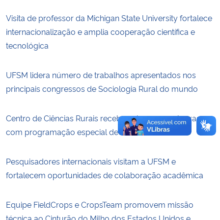
Visita de professor da Michigan State University fortalece
Secretaria-Geral
internacionalização e amplia cooperação científica e
tecnológica
Secretaria de Governo
UFSM lidera número de trabalhos apresentados nos
Gabinete de Segurança Institucional
principais congressos de Sociologia Rural do mundo
Advocacia-Geral da União
Centro de Ciências Rurais recebe calouros e calouras
Banco Central do Brasil
com programação especial de acolhimento
Planalto
Pesquisadores internacionais visitam a UFSM e
fortalecem oportunidades de colaboração acadêmica
Equipe FieldCrops e CropsTeam promovem missão
técnica ao Cinturão do Milho dos Estados Unidos e