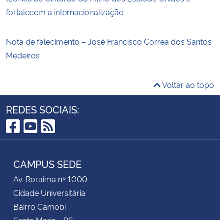
fortalecem a internacionalização
Nota de falecimento – José Francisco Correa dos Santos
Medeiros
Voltar ao topo
REDES SOCIAIS:
Facebook
YouTube
RSS
CAMPUS SEDE
Av. Roraima nº 1000
Cidade Universitária
Bairro Camobi
Santa Maria - RS