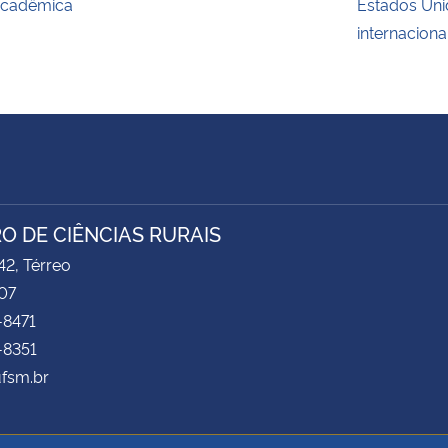
cadêmica
Estados Uni
internaciona
O DE CIÊNCIAS RURAIS
2, Térreo
07
-8471
-8351
ufsm.br