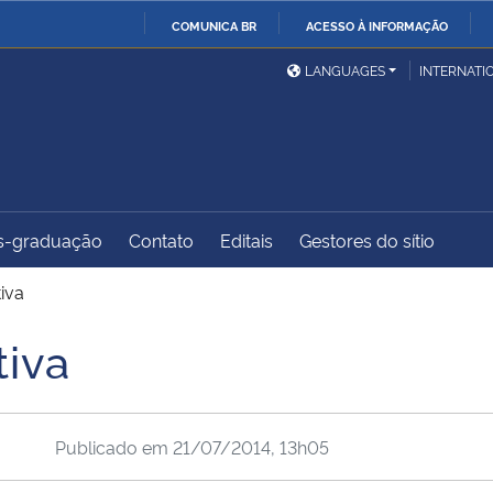
COMUNICA BR
ACESSO À INFORMAÇÃO
Ministério da Defesa
Ministério das Relações
Mini
IR
LANGUAGES
INTERNATI
Exteriores
PARA
O
Ministério da Cidadania
Ministério da Saúde
Mini
CONTEÚDO
s-graduação
Contato
Editais
Gestores do sítio
Ministério do
Controladoria-Geral da
Mini
Desenvolvimento Regional
União
Famí
iva
Hum
tiva
Advocacia-Geral da União
Banco Central do Brasil
Plan
Publicado em
21/07/2014, 13h05