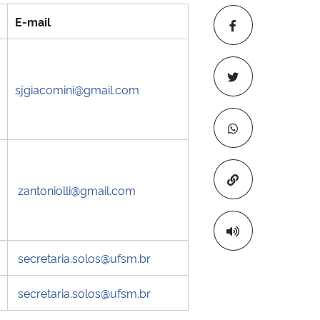
E-mail
sjgiacomini@gmail.com
Copiar para áre
zantoniolli@gmail.com
secretaria.solos@ufsm.br
secretaria.solos@ufsm.br