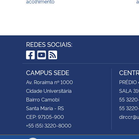
acolhimento
a
REDES SOCIAIS:
Facebook
YouTube
RSS
CAMPUS SEDE
CENTR
Av. Roraima nº 1000
PRÉDIO 4
Cidade Universitária
SALA 31
Bairro Camobi
55 3220
Santa Maria - RS
55 3220
CEP: 97105-900
dirccr@
+55 (55) 3220-8000