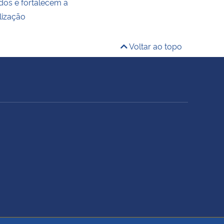
dos e fortalecem a
lização
Voltar ao topo