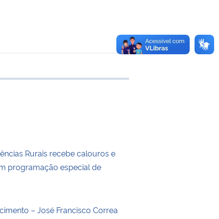
 transferência
iências Rurais recebe calouros e
om programação especial de
o
ecimento – José Francisco Correa