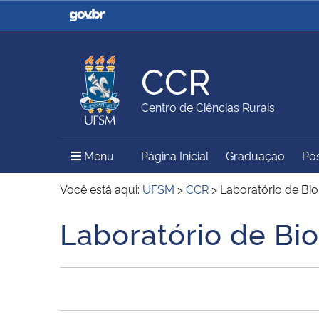
Casa Civil
Ministério da Justiça e
Segurança Pública
CCR
Ministério da Agricultura,
Ministério da Educação
Centro de Ciências Rurais
Pecuária e Abastecimento
Menu Principal do Sítio
Menu
Página Inicial
Graduação
Pó
Ministério do Meio Ambiente
Ministério do Turismo
Você está aqui:
UFSM
>
CCR
>
Laboratório de Bio
Laboratório de Bio
Início do conteúdo
Secretaria de Governo
Gabinete de Segurança
Institucional