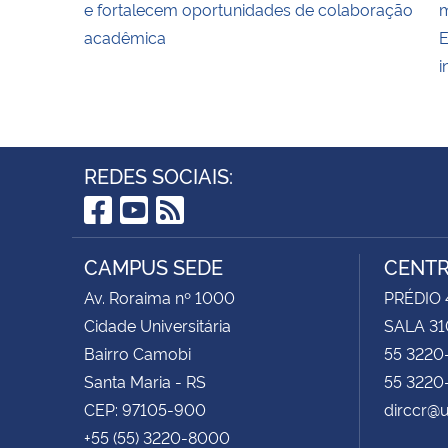
e fortalecem oportunidades de colaboração
m
acadêmica
E
i
REDES SOCIAIS:
Facebook
YouTube
RSS
CAMPUS SEDE
CENTR
Av. Roraima nº 1000
PRÉDIO 4
Cidade Universitária
SALA 31
Bairro Camobi
55 3220
Santa Maria - RS
55 3220
CEP: 97105-900
dirccr@
+55 (55) 3220-8000