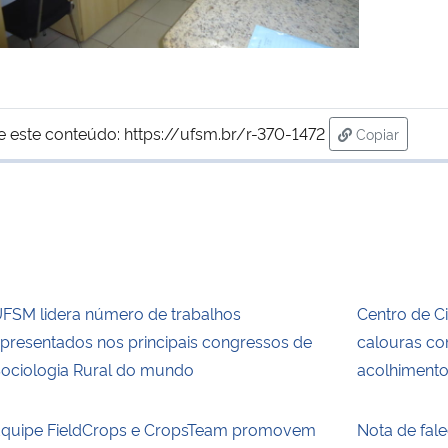
e este conteúdo:
https://ufsm.br/r-370-1472
Copiar
para área de
FSM lidera número de trabalhos
Centro de C
presentados nos principais congressos de
calouras c
ociologia Rural do mundo
acolhiment
quipe FieldCrops e CropsTeam promovem
Nota de fal