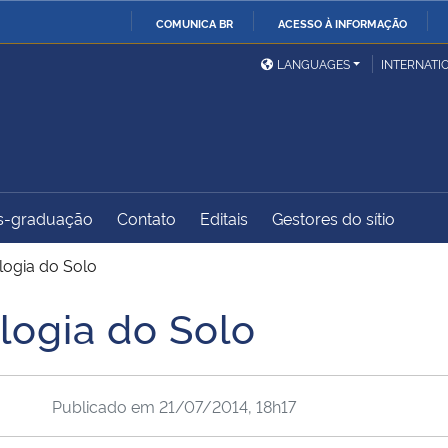
COMUNICA BR
ACESSO À INFORMAÇÃO
Ministério da Defesa
Ministério das Relações
Mini
IR
LANGUAGES
INTERNATI
Exteriores
PARA
O
Ministério da Cidadania
Ministério da Saúde
Mini
CONTEÚDO
s-graduação
Contato
Editais
Gestores do sítio
Ministério do
Controladoria-Geral da
Mini
Desenvolvimento Regional
União
Famí
logia do Solo
Hum
logia do Solo
Advocacia-Geral da União
Banco Central do Brasil
Plan
Publicado em
21/07/2014, 18h17