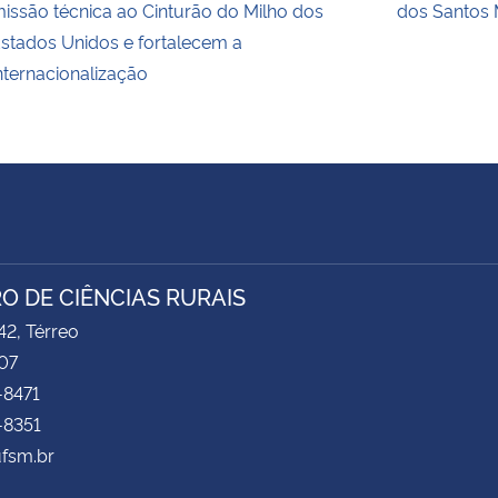
issão técnica ao Cinturão do Milho dos
dos Santos 
stados Unidos e fortalecem a
nternacionalização
O DE CIÊNCIAS RURAIS
2, Térreo
07
-8471
-8351
ufsm.br