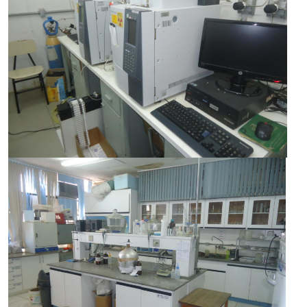
Secretaria-Geral
Secretaria de Governo
Gabinete de Segurança Institucional
Advocacia-Geral da União
Banco Central do Brasil
Planalto