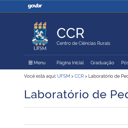
Casa Civil
Ministério da Justiça e
Segurança Pública
CCR
Ministério da Agricultura,
Ministério da Educação
Centro de Ciências Rurais
Pecuária e Abastecimento
Menu Principal do Sítio
Menu
Página Inicial
Graduação
Pó
Ministério do Meio Ambiente
Ministério do Turismo
Você está aqui:
UFSM
>
CCR
>
Laboratório de Pe
Laboratório de Pe
Início do conteúdo
Secretaria de Governo
Gabinete de Segurança
Institucional