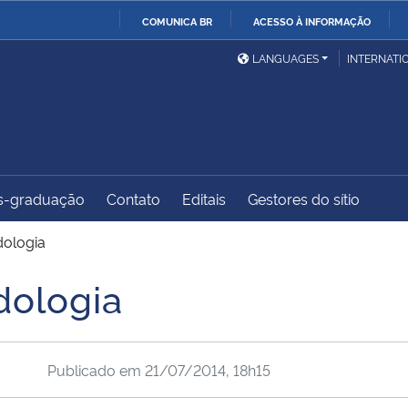
COMUNICA BR
ACESSO À INFORMAÇÃO
Ministério da Defesa
Ministério das Relações
Mini
IR
LANGUAGES
INTERNATI
Exteriores
PARA
O
Ministério da Cidadania
Ministério da Saúde
Mini
CONTEÚDO
s-graduação
Contato
Editais
Gestores do sítio
Ministério do
Controladoria-Geral da
Mini
Desenvolvimento Regional
União
Famí
dologia
Hum
dologia
Advocacia-Geral da União
Banco Central do Brasil
Plan
Publicado em
21/07/2014, 18h15