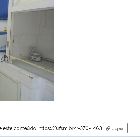
e este conteúdo:
https://ufsm.br/r-370-1463
Copiar
para área d