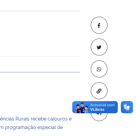
e transferência
Copiar para áre
iências Rurais recebe calouros e
om programação especial de
o