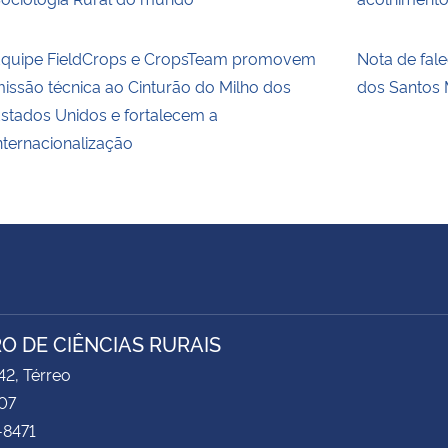
quipe FieldCrops e CropsTeam promovem
Nota de fal
issão técnica ao Cinturão do Milho dos
dos Santos 
stados Unidos e fortalecem a
nternacionalização
O DE CIÊNCIAS RURAIS
2, Térreo
07
-8471