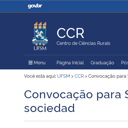
Casa Civil
Ministério da Justiça e
Segurança Pública
CCR
Ministério da Agricultura,
Ministério da Educação
Centro de Ciências Rurais
Pecuária e Abastecimento
Menu Principal do Sítio
Menu
Página Inicial
Graduação
Pó
Ministério do Meio Ambiente
Ministério do Turismo
Você está aqui:
UFSM
>
CCR
>
Convocação para S
Convocação para S
Início do conteúdo
Secretaria de Governo
Gabinete de Segurança
sociedad
Institucional