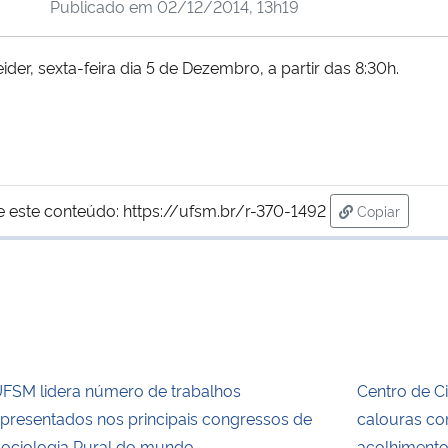
Publicado em
02/12/2014, 13h19
der, sexta-feira dia 5 de Dezembro, a partir das 8:30h.
e este conteúdo:
https://ufsm.br/r-370-1492
Copiar
para área d
FSM lidera número de trabalhos
Centro de C
presentados nos principais congressos de
calouras c
ociologia Rural do mundo
acolhiment