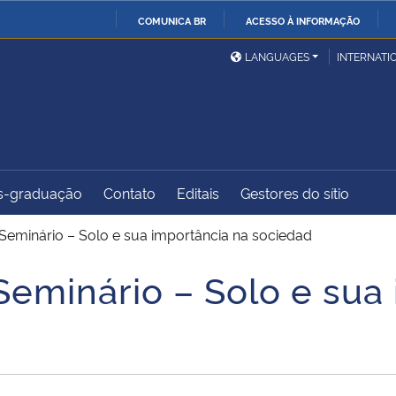
COMUNICA BR
ACESSO À INFORMAÇÃO
Ministério da Defesa
Ministério das Relações
Mini
IR
LANGUAGES
INTERNATI
Exteriores
PARA
O
Ministério da Cidadania
Ministério da Saúde
Mini
CONTEÚDO
s-graduação
Contato
Editais
Gestores do sítio
Ministério do
Controladoria-Geral da
Mini
Desenvolvimento Regional
União
Famí
eminário – Solo e sua importância na sociedad
Hum
eminário – Solo e sua 
Advocacia-Geral da União
Banco Central do Brasil
Plan