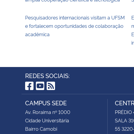
Pesquisadores internacionais visitam a UFSM
E
e fortalecem oportunidades de colaboração
m
acadêmica
E
i
REDES SOCIAIS:
Facebook
YouTube
RSS
CAMPUS SEDE
CENTR
Av. Roraima nº 1000
PRÉDIO 4
Cidade Universitária
SALA 31
Bairro Camobi
55 3220