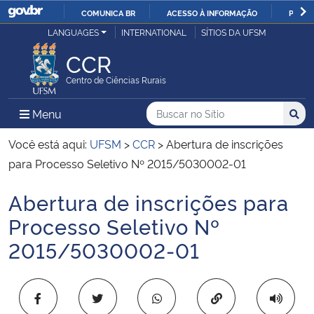
COMUNICA BR
ACESSO À INFORMAÇÃO
PARTI
Casa Civil
LANGUAGES
INTERNATIONAL
SÍTIOS DA UFSM
IR
PARA
CCR
Ministério da Justiça e Segurança Pública
O
Centro de Ciências Rurais
CONTEÚDO
Ministério da Defesa
Buscar no no Sítio
Busca
Busca:
Menu Principal do Sítio
Menu
Busc
Ministério das Relações Exteriores
Você está aqui:
UFSM
>
CCR
>
Abertura de inscrições
para Processo Seletivo Nº 2015/5030002-01
Ministério da Economia
Abertura de inscrições para
Início do conteúdo
Ministério da Infraestrutura
Processo Seletivo Nº
2015/5030002-01
Ministério da Agricultura, Pecuária e Abastecimento
Ministério da Educação
Copiar para área 