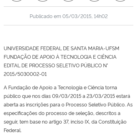
Ministério da Cidadania
Publicado em
05/03/2015, 14h02
Ministério da Saúde
Ministério de Minas e Energia
UNIVERSIDADE FEDERAL DE SANTA MARIA-UFSM
Ministério da Ciência, Tecnologia, Inovações e Comunicações
FUNDAÇÃO DE APOIO À TECNOLOGIA E CIÊNCIA
EDITAL DE PROCESSO SELETIVO PÚBLICO N°
Ministério do Meio Ambiente
2015/5030002-01
Ministério do Turismo
A Fundação de Apoio a Tecnologia e Ciência torna
público que nos dias 09/03/2015 a 23/03/2015 estará
Ministério do Desenvolvimento Regional
aberta as inscrições para o Processo Seletivo Público. As
especificações do processo de seleção, descritos a
Controladoria-Geral da União
seguir, tem base no artigo 37, inciso IX, da Constituição
Federal.
Ministério da Mulher, da Família e dos Direitos Humanos