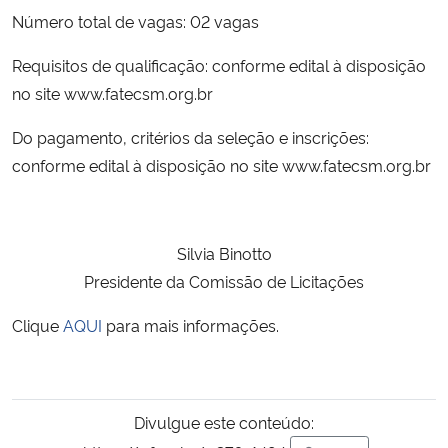
Número total de vagas: 02 vagas
Secretaria-Geral
Requisitos de qualificação: conforme edital à disposição
no site www.fatecsm.org.br
Secretaria de Governo
Do pagamento, critérios da seleção e inscrições:
Gabinete de Segurança Institucional
conforme edital à disposição no site www.fatecsm.org.br
Advocacia-Geral da União
Silvia Binotto
Banco Central do Brasil
Presidente da Comissão de Licitações
Planalto
Clique
AQUI
para mais informações.
Divulgue este conteúdo: