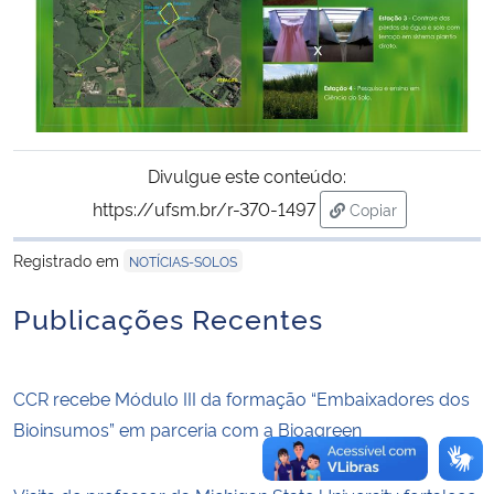
Secretaria-Geral
Secretaria de Governo
Gabinete de Segurança Institucional
Divulgue este conteúdo:
https://ufsm.br/r-370-1497
Copiar
Advocacia-Geral da União
para área de tran
Registrado em
NOTÍCIAS-SOLOS
Banco Central do Brasil
Publicações Recentes
Planalto
CCR recebe Módulo III da formação “Embaixadores dos
Bioinsumos” em parceria com a Bioagreen