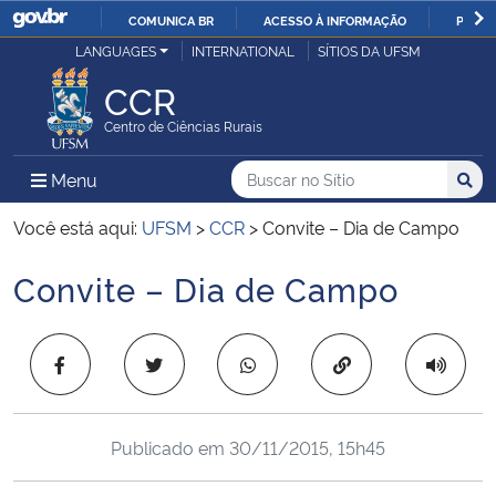
COMUNICA BR
ACESSO À INFORMAÇÃO
PARTI
Casa Civil
LANGUAGES
INTERNATIONAL
SÍTIOS DA UFSM
IR
PARA
CCR
Ministério da Justiça e Segurança Pública
O
Centro de Ciências Rurais
CONTEÚDO
Ministério da Defesa
Buscar no no Sítio
Busca
Busca:
Menu Principal do Sítio
Menu
Busc
Ministério das Relações Exteriores
Você está aqui:
UFSM
>
CCR
>
Convite – Dia de Campo
Convite – Dia de Campo
Ministério da Economia
Início do conteúdo
Ministério da Infraestrutura
Copiar para área 
Ministério da Agricultura, Pecuária e Abastecimento
Publicado em
30/11/2015, 15h45
Ministério da Educação