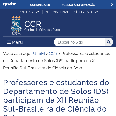
COMUNICA BR
ACESSO À INFORMAÇÃO
PARTI
Casa Civil
LANGUAGES
INTERNATIONAL
SÍTIOS DA UFSM
IR
PARA
CCR
Ministério da Justiça e Segurança Pública
O
Centro de Ciências Rurais
CONTEÚDO
Ministério da Defesa
Buscar no no Sítio
Busca
Busca:
Menu Principal do Sítio
Menu
Busc
Ministério das Relações Exteriores
Você está aqui:
UFSM
>
CCR
>
Professores e estudantes
do Departamento de Solos (DS) participam da XII
Ministério da Economia
Reunião Sul-Brasileira de Ciência do Solo
Professores e estudantes do
Ministério da Infraestrutura
Início do conteúdo
Departamento de Solos (DS)
Ministério da Agricultura, Pecuária e Abastecimento
participam da XII Reunião
Sul-Brasileira de Ciência do
Ministério da Educação