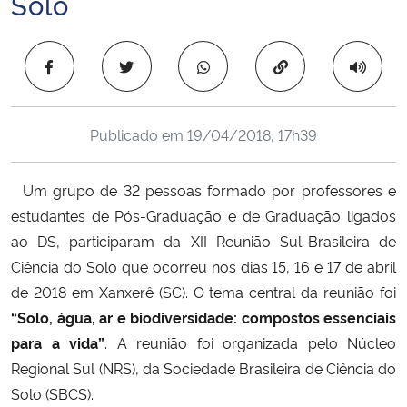
Solo
Ministério da Cidadania
Copiar para área 
Ministério da Saúde
Ministério de Minas e Energia
Publicado em
19/04/2018, 17h39
Ministério da Ciência, Tecnologia, Inovações e Comunicações
Um grupo de 32 pessoas formado por professores e
Ministério do Meio Ambiente
estudantes de Pós-Graduação e de Graduação ligados
ao DS, participaram da XII Reunião Sul-Brasileira de
Ministério do Turismo
Ciência do Solo que ocorreu nos dias 15, 16 e 17 de abril
de 2018 em Xanxerê (SC). O tema central da reunião foi
Ministério do Desenvolvimento Regional
“Solo, água, ar e biodiversidade: compostos essenciais
para a vida”
. A reunião foi organizada pelo Núcleo
Controladoria-Geral da União
Regional Sul (NRS), da Sociedade Brasileira de Ciência do
Solo (SBCS).
Ministério da Mulher, da Família e dos Direitos Humanos