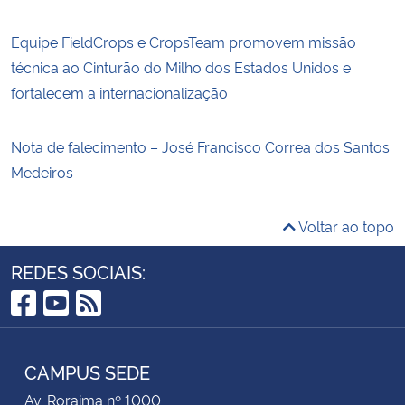
Equipe FieldCrops e CropsTeam promovem missão
técnica ao Cinturão do Milho dos Estados Unidos e
fortalecem a internacionalização
Nota de falecimento – José Francisco Correa dos Santos
Medeiros
Voltar ao topo
REDES SOCIAIS:
Facebook
YouTube
RSS
CAMPUS SEDE
Av. Roraima nº 1000