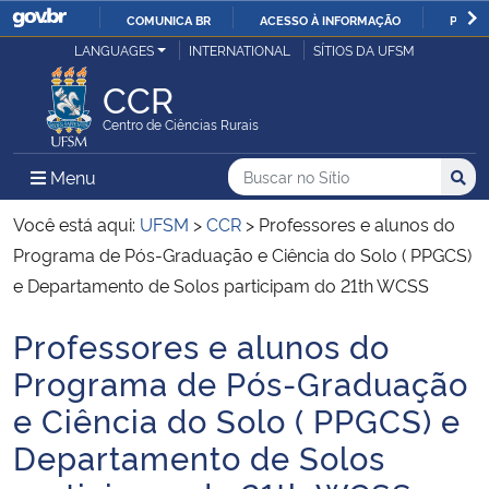
COMUNICA BR
ACESSO À INFORMAÇÃO
PARTI
Casa Civil
LANGUAGES
INTERNATIONAL
SÍTIOS DA UFSM
IR
PARA
CCR
Ministério da Justiça e Segurança Pública
O
Centro de Ciências Rurais
CONTEÚDO
Ministério da Defesa
Buscar no no Sítio
Busca
Busca:
Menu Principal do Sítio
Menu
Busc
Ministério das Relações Exteriores
Você está aqui:
UFSM
>
CCR
>
Professores e alunos do
Programa de Pós-Graduação e Ciência do Solo ( PPGCS)
Ministério da Economia
e Departamento de Solos participam do 21th WCSS
Professores e alunos do
Ministério da Infraestrutura
Início do conteúdo
Programa de Pós-Graduação
Ministério da Agricultura, Pecuária e Abastecimento
e Ciência do Solo ( PPGCS) e
Departamento de Solos
Ministério da Educação