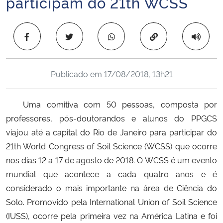
participam do 21th WCSS
Ministério da Cidadania
Copiar para área 
Ministério da Saúde
Ministério de Minas e Energia
Publicado em
17/08/2018, 13h21
Ministério da Ciência, Tecnologia, Inovações e Comunicações
Uma comitiva com 50 pessoas, composta por
Ministério do Meio Ambiente
professores, pós-doutorandos e alunos do PPGCS
viajou até a capital do Rio de Janeiro para participar do
Ministério do Turismo
21th World Congress of Soil Science (WCSS) que ocorre
nos dias 12 a 17 de agosto de 2018. O WCSS é um evento
Ministério do Desenvolvimento Regional
mundial que acontece a cada quatro anos e é
considerado o mais importante na área de Ciência do
Controladoria-Geral da União
Solo. Promovido pela International Union of Soil Science
(IUSS), ocorre pela primeira vez na América Latina e foi
Ministério da Mulher, da Família e dos Direitos Humanos