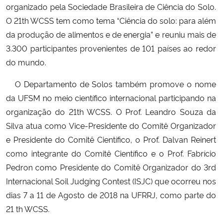
organizado pela Sociedade Brasileira de Ciência do Solo.
O 21th WCSS tem como tema “Ciência do solo: para além
Secretaria-Geral
da produção de alimentos e de energia” e reuniu mais de
3.300 participantes provenientes de 101 países ao redor
Secretaria de Governo
do mundo.
Gabinete de Segurança Institucional
O Departamento de Solos também promove o nome
da UFSM no meio científico internacional participando na
Advocacia-Geral da União
organização do 21th WCSS. O Prof. Leandro Souza da
Silva atua como Vice-Presidente do Comitê Organizador
Banco Central do Brasil
e Presidente do Comitê Científico, o Prof. Dalvan Reinert
como integrante do Comitê Científico e o Prof. Fabrício
Planalto
Pedron como Presidente do Comitê Organizador do 3rd
Internacional Soil Judging Contest (ISJC) que ocorreu nos
dias 7 a 11 de Agosto de 2018 na UFRRJ, como parte do
21 th WCSS.