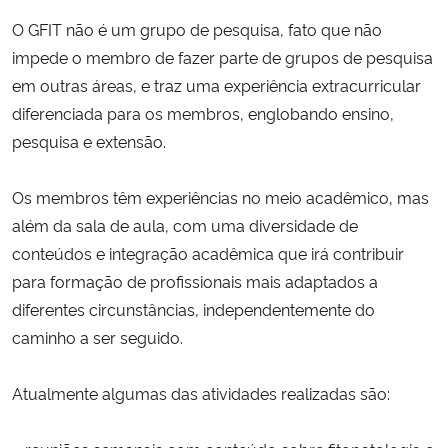
O GFIT não é um grupo de pesquisa, fato que não
Secretaria-Geral
impede o membro de fazer parte de grupos de pesquisa
em outras áreas, e traz uma experiência extracurricular
Secretaria de Governo
diferenciada para os membros, englobando ensino,
pesquisa e extensão.
Gabinete de Segurança Institucional
Os membros têm experiências no meio acadêmico, mas
Advocacia-Geral da União
além da sala de aula, com uma diversidade de
conteúdos e integração acadêmica que irá contribuir
Banco Central do Brasil
para formação de profissionais mais adaptados a
diferentes circunstâncias, independentemente do
Planalto
caminho a ser seguido.
Atualmente algumas das atividades realizadas são: