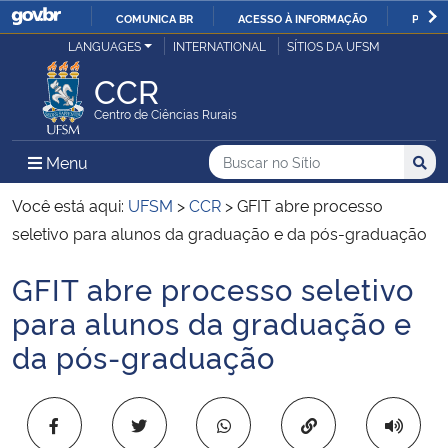
COMUNICA BR
ACESSO À INFORMAÇÃO
PARTI
Casa Civil
LANGUAGES
INTERNATIONAL
SÍTIOS DA UFSM
IR
PARA
CCR
Ministério da Justiça e Segurança Pública
O
Centro de Ciências Rurais
CONTEÚDO
Ministério da Defesa
Buscar no no Sítio
Busca
Busca:
Menu Principal do Sítio
Menu
Busc
Ministério das Relações Exteriores
Você está aqui:
UFSM
>
CCR
>
GFIT abre processo
seletivo para alunos da graduação e da pós-graduação
Ministério da Economia
GFIT abre processo seletivo
Início do conteúdo
Ministério da Infraestrutura
para alunos da graduação e
da pós-graduação
Ministério da Agricultura, Pecuária e Abastecimento
Ministério da Educação
Copiar para área 