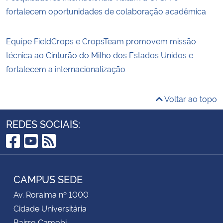
fortalecem oportunidades de colaboração acadêmica
Equipe FieldCrops e CropsTeam promovem missão
técnica ao Cinturão do Milho dos Estados Unidos e
fortalecem a internacionalização
Voltar ao topo
REDES SOCIAIS:
Facebook
YouTube
RSS
CAMPUS SEDE
Av. Roraima nº 1000
Cidade Universitária
Bairro Camobi