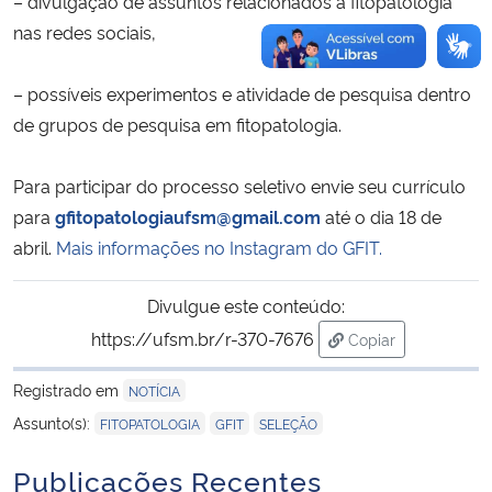
– divulgação de assuntos relacionados à fitopatologia
nas redes sociais,
– possíveis experimentos e atividade de pesquisa dentro
de grupos de pesquisa em fitopatologia.
Para participar do processo seletivo envie seu currículo
para
gfitopatologiaufsm@gmail.com
até o dia 18 de
abril.
Mais informações no Instagram do GFIT.
Divulgue este conteúdo:
https://ufsm.br/r-370-7676
Copiar
para área de tran
Registrado em
NOTÍCIA
,
,
Assunto(s):
FITOPATOLOGIA
GFIT
SELEÇÃO
Publicações Recentes