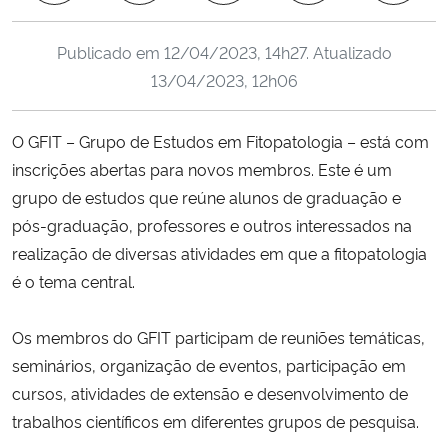
Ministério da Cidadania
Publicado em
12/04/2023, 14h27
. Atualizado
Ministério da Saúde
13/04/2023, 12h06
Ministério de Minas e Energia
O GFIT – Grupo de Estudos em Fitopatologia – está com
inscrições abertas para novos membros. Este é um
Ministério da Ciência, Tecnologia, Inovações e Comunicações
grupo de estudos que reúne alunos de graduação e
pós-graduação, professores e outros interessados na
Ministério do Meio Ambiente
realização de diversas atividades em que a fitopatologia
é o tema central.
Ministério do Turismo
Os membros do GFIT participam de reuniões temáticas,
Ministério do Desenvolvimento Regional
seminários, organização de eventos, participação em
Controladoria-Geral da União
cursos, atividades de extensão e desenvolvimento de
trabalhos científicos em diferentes grupos de pesquisa.
Ministério da Mulher, da Família e dos Direitos Humanos