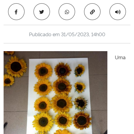
Ministério da Cidadania
Copiar para área 
Ministério da Saúde
Publicado em
31/05/2023, 14h00
Ministério de Minas e Energia
Ministério da Ciência, Tecnologia, Inovações e Comunicações
Uma
Ministério do Meio Ambiente
Ministério do Turismo
Ministério do Desenvolvimento Regional
Controladoria-Geral da União
Ministério da Mulher, da Família e dos Direitos Humanos