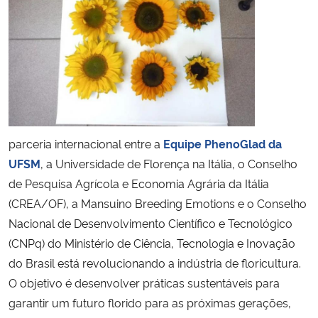
Secretaria-Geral
Secretaria de Governo
Gabinete de Segurança Institucional
parceria internacional entre a
Equipe PhenoGlad da
Advocacia-Geral da União
UFSM
, a Universidade de Florença na Itália, o Conselho
de Pesquisa Agrícola e Economia Agrária da Itália
Banco Central do Brasil
(CREA/OF), a Mansuino Breeding Emotions e o Conselho
Planalto
Nacional de Desenvolvimento Científico e Tecnológico
(CNPq) do Ministério de Ciência, Tecnologia e Inovação
do Brasil está revolucionando a indústria de floricultura.
O objetivo é desenvolver práticas sustentáveis para
garantir um futuro florido para as próximas gerações,