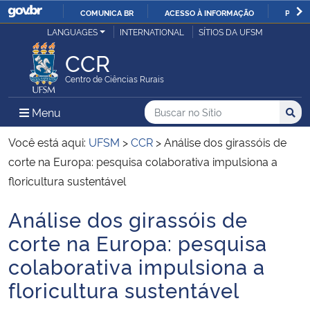
COMUNICA BR
ACESSO À INFORMAÇÃO
PARTI
Casa Civil
LANGUAGES
INTERNATIONAL
SÍTIOS DA UFSM
IR
PARA
CCR
Ministério da Justiça e Segurança Pública
O
Centro de Ciências Rurais
CONTEÚDO
Ministério da Defesa
Buscar no no Sítio
Busca
Busca:
Menu Principal do Sítio
Menu
Busc
Ministério das Relações Exteriores
Você está aqui:
UFSM
>
CCR
>
Análise dos girassóis de
corte na Europa: pesquisa colaborativa impulsiona a
Ministério da Economia
floricultura sustentável
Análise dos girassóis de
Ministério da Infraestrutura
Início do conteúdo
corte na Europa: pesquisa
Ministério da Agricultura, Pecuária e Abastecimento
colaborativa impulsiona a
floricultura sustentável
Ministério da Educação