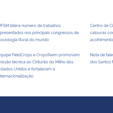
FSM lidera número de trabalhos
Centro de C
presentados nos principais congressos de
calouras c
ociologia Rural do mundo
acolhiment
quipe FieldCrops e CropsTeam promovem
Nota de fal
issão técnica ao Cinturão do Milho dos
dos Santos 
stados Unidos e fortalecem a
nternacionalização