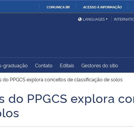
COMUNICA BR
ACESSO À INFORMAÇÃO
Ministério da Defesa
Ministério das Relações
Mini
IR
LANGUAGES
INTERNATI
Exteriores
PARA
O
Ministério da Cidadania
Ministério da Saúde
Mini
CONTEÚDO
s-graduação
Contato
Editais
Gestores do sítio
Ministério do
Controladoria-Geral da
Mini
Desenvolvimento Regional
União
Famí
 do PPGCS explora conceitos de classificação de solos
Hum
s do PPGCS explora co
Advocacia-Geral da União
Banco Central do Brasil
Plan
olos