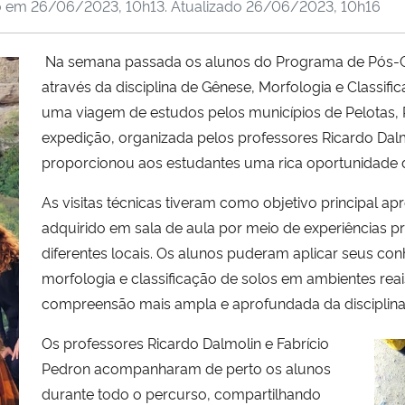
o em
26/06/2023, 10h13
. Atualizado
26/06/2023, 10h16
Na semana passada os alunos do Programa de Pós-G
através da disciplina de Gênese, Morfologia e Classi
uma viagem de estudos pelos municípios de Pelotas, P
expedição, organizada pelos professores Ricardo Dalm
proporcionou aos estudantes uma rica oportunidade
As visitas técnicas tiveram como objetivo principal a
adquirido em sala de aula por meio de experiências p
diferentes locais. Os alunos puderam aplicar seus co
morfologia e classificação de solos em ambientes rea
compreensão mais ampla e aprofundada da disciplina
Os professores Ricardo Dalmolin e Fabrício
Pedron acompanharam de perto os alunos
durante todo o percurso, compartilhando