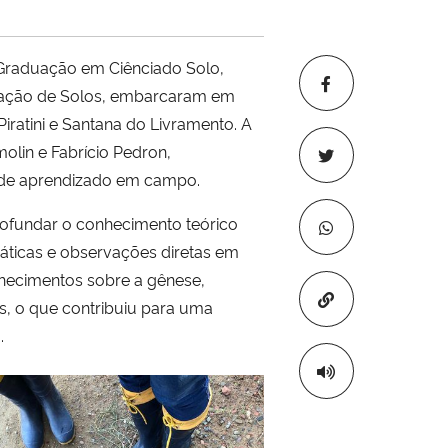
raduação em Ciênciado Solo,
ficação de Solos, embarcaram em
iratini e Santana do Livramento. A
olin e Fabrício Pedron,
 de aprendizado em campo.
profundar o conhecimento teórico
ráticas e observações diretas em
nhecimentos sobre a gênese,
Copiar para áre
is, o que contribuiu para uma
.