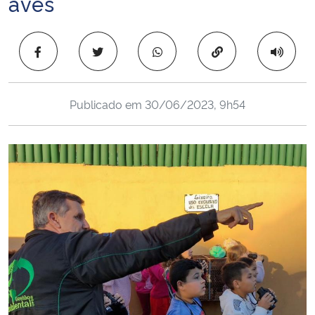
aves
Ministério da Cidadania
Copiar para área 
Ministério da Saúde
Ministério de Minas e Energia
Publicado em
30/06/2023, 9h54
Ministério da Ciência, Tecnologia, Inovações e Comunicações
Ministério do Meio Ambiente
Ministério do Turismo
Ministério do Desenvolvimento Regional
Controladoria-Geral da União
Ministério da Mulher, da Família e dos Direitos Humanos