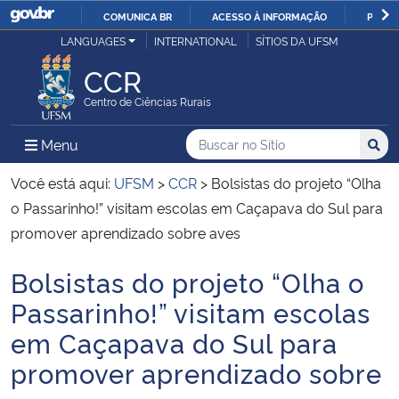
COMUNICA BR
ACESSO À INFORMAÇÃO
PARTI
Casa Civil
LANGUAGES
INTERNATIONAL
SÍTIOS DA UFSM
IR
PARA
CCR
Ministério da Justiça e Segurança Pública
O
Centro de Ciências Rurais
CONTEÚDO
Ministério da Defesa
Buscar no no Sítio
Busca
Busca:
Menu Principal do Sítio
Menu
Busc
Ministério das Relações Exteriores
Você está aqui:
UFSM
>
CCR
>
Bolsistas do projeto “Olha
o Passarinho!” visitam escolas em Caçapava do Sul para
Ministério da Economia
promover aprendizado sobre aves
Bolsistas do projeto “Olha o
Ministério da Infraestrutura
Início do conteúdo
Passarinho!” visitam escolas
Ministério da Agricultura, Pecuária e Abastecimento
em Caçapava do Sul para
promover aprendizado sobre
Ministério da Educação