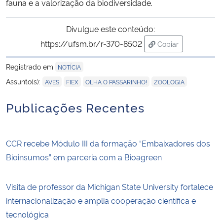
fauna e a valorização da biodiversidade.
Divulgue este conteúdo:
https://ufsm.br/r-370-8502
Copiar
para área de tran
Registrado em
NOTÍCIA
,
,
,
Assunto(s):
AVES
FIEX
OLHA O PASSARINHO!
ZOOLOGIA
Publicações Recentes
CCR recebe Módulo III da formação “Embaixadores dos
Bioinsumos” em parceria com a Bioagreen
Visita de professor da Michigan State University fortalece
internacionalização e amplia cooperação científica e
tecnológica