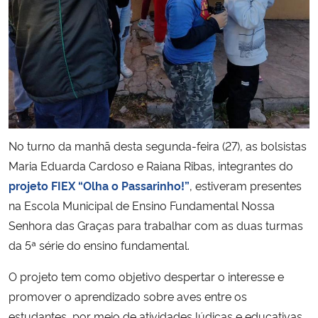
Secretaria-Geral
Secretaria de Governo
Gabinete de Segurança Institucional
No turno da manhã desta segunda-feira (27), as bolsistas
Advocacia-Geral da União
Maria Eduarda Cardoso e Raiana Ribas, integrantes do
Banco Central do Brasil
projeto FIEX “Olha o Passarinho!”
, estiveram presentes
na Escola Municipal de Ensino Fundamental Nossa
Planalto
Senhora das Graças para trabalhar com as duas turmas
da 5ª série do ensino fundamental.
O projeto tem como objetivo despertar o interesse e
promover o aprendizado sobre aves entre os
estudantes, por meio de atividades lúdicas e educativas.