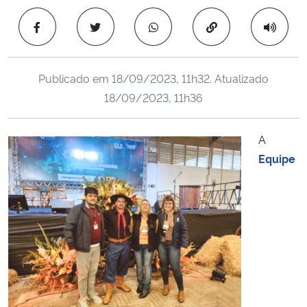
Ministério da Cidadania
Copiar para área 
Ministério da Saúde
Publicado em
18/09/2023, 11h32
. Atualizado
Ministério de Minas e Energia
18/09/2023, 11h36
Ministério da Ciência, Tecnologia, Inovações e Comunicações
A
Equipe
Ministério do Meio Ambiente
Ministério do Turismo
Ministério do Desenvolvimento Regional
Controladoria-Geral da União
Ministério da Mulher, da Família e dos Direitos Humanos