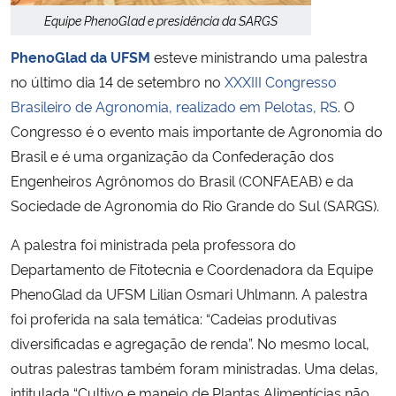
Equipe PhenoGlad e presidência da SARGS
Secretaria-Geral
PhenoGlad da UFSM
esteve ministrando uma palestra
no último dia 14 de setembro no
XXXIII Congresso
Secretaria de Governo
Brasileiro de Agronomia, realizado em Pelotas, RS
. O
Congresso é o evento mais importante de Agronomia do
Gabinete de Segurança Institucional
Brasil e é uma organização da Confederação dos
Engenheiros Agrônomos do Brasil (CONFAEAB) e da
Advocacia-Geral da União
Sociedade de Agronomia do Rio Grande do Sul (SARGS).
Banco Central do Brasil
A palestra foi ministrada pela professora do
Departamento de Fitotecnia e Coordenadora da Equipe
Planalto
PhenoGlad da UFSM Lilian Osmari Uhlmann. A palestra
foi proferida na sala temática: “Cadeias produtivas
diversificadas e agregação de renda”. No mesmo local,
outras palestras também foram ministradas. Uma delas,
intitulada “Cultivo e manejo de Plantas Alimentícias não