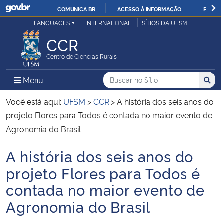
COMUNICA BR
ACESSO À INFORMAÇÃO
PARTI
Casa Civil
LANGUAGES
INTERNATIONAL
SÍTIOS DA UFSM
IR
PARA
CCR
Ministério da Justiça e Segurança Pública
O
Centro de Ciências Rurais
CONTEÚDO
Ministério da Defesa
Buscar no no Sítio
Busca
Busca:
Menu Principal do Sítio
Menu
Busc
Ministério das Relações Exteriores
Você está aqui:
UFSM
>
CCR
>
A história dos seis anos do
projeto Flores para Todos é contada no maior evento de
Ministério da Economia
Agronomia do Brasil
A história dos seis anos do
Ministério da Infraestrutura
Início do conteúdo
projeto Flores para Todos é
Ministério da Agricultura, Pecuária e Abastecimento
contada no maior evento de
Agronomia do Brasil
Ministério da Educação