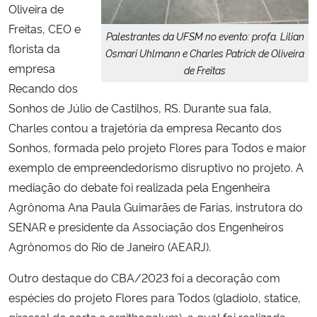
Oliveira de
Freitas, CEO e
Palestrantes da UFSM no evento: profa. Lilian
florista da
Osmari Uhlmann e Charles Patrick de Oliveira
empresa
de Freitas
Recando dos
Sonhos de Júlio de Castilhos, RS. Durante sua fala,
Charles contou a trajetória da empresa Recanto dos
Sonhos, formada pelo projeto Flores para Todos e maior
exemplo de empreendedorismo disruptivo no projeto. A
mediação do debate foi realizada pela Engenheira
Agrônoma Ana Paula Guimarães de Farias, instrutora do
SENAR e presidente da Associação dos Engenheiros
Agrônomos do Rio de Janeiro (AEARJ).
Outro destaque do CBA/2023 foi a decoração com
espécies do projeto Flores para Todos (gladíolo, statice,
girassol de corte e ornithogalum), a qual foi realizada