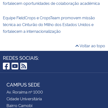
fortalecem oportunidades de colaboração acadêmica
Equipe FieldCrops e CropsTeam promovem missão
técnica ao Cinturão do Milho dos Estados Unidos e
fortalecem a internacionalização
Voltar ao topo
REDES SOCIAIS:
Facebook
YouTube
RSS
CAMPUS SEDE
Av. Roraima nº 1000
Cidade Universitária
Bairro Camobi