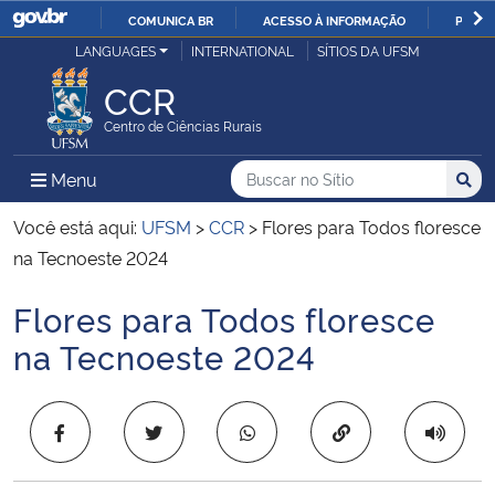
COMUNICA BR
ACESSO À INFORMAÇÃO
PARTI
Casa Civil
LANGUAGES
INTERNATIONAL
SÍTIOS DA UFSM
IR
PARA
CCR
Ministério da Justiça e Segurança Pública
O
Centro de Ciências Rurais
CONTEÚDO
Ministério da Defesa
Buscar no no Sítio
Busca
Busca:
Menu Principal do Sítio
Menu
Busc
Ministério das Relações Exteriores
Você está aqui:
UFSM
>
CCR
>
Flores para Todos floresce
na Tecnoeste 2024
Ministério da Economia
Flores para Todos floresce
Início do conteúdo
Ministério da Infraestrutura
na Tecnoeste 2024
Ministério da Agricultura, Pecuária e Abastecimento
Copiar para área 
Ministério da Educação