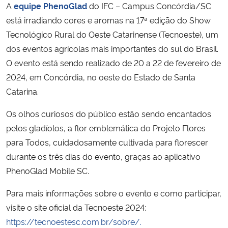
A
equipe PhenoGlad
do IFC – Campus Concórdia/SC
está irradiando cores e aromas na 17ª edição do Show
Secretaria-Geral
Tecnológico Rural do Oeste Catarinense (Tecnoeste), um
dos eventos agrícolas mais importantes do sul do Brasil.
Secretaria de Governo
O evento está sendo realizado de 20 a 22 de fevereiro de
2024, em Concórdia, no oeste do Estado de Santa
Gabinete de Segurança Institucional
Catarina.
Advocacia-Geral da União
Os olhos curiosos do público estão sendo encantados
pelos gladíolos, a flor emblemática do Projeto Flores
Banco Central do Brasil
para Todos, cuidadosamente cultivada para florescer
durante os três dias do evento, graças ao aplicativo
Planalto
PhenoGlad Mobile SC.
Para mais informações sobre o evento e como participar,
visite o site oficial da Tecnoeste 2024:
https://tecnoestesc.com.br/sobre/.