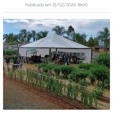
Publicado em
21/02/2024, 8h00
Ministério da Cidadania
Ministério da Saúde
Ministério de Minas e Energia
Ministério da Ciência, Tecnologia, Inovações e Comunicações
Ministério do Meio Ambiente
Ministério do Turismo
Ministério do Desenvolvimento Regional
Controladoria-Geral da União
Ministério da Mulher, da Família e dos Direitos Humanos