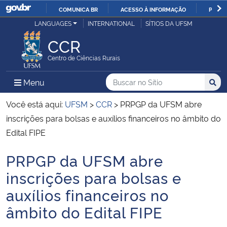
COMUNICA BR
ACESSO À INFORMAÇÃO
PARTI
Casa Civil
LANGUAGES
INTERNATIONAL
SÍTIOS DA UFSM
IR
PARA
CCR
Ministério da Justiça e Segurança Pública
O
Centro de Ciências Rurais
CONTEÚDO
Ministério da Defesa
Buscar no no Sítio
Busca
Busca:
Menu Principal do Sítio
Menu
Busc
Ministério das Relações Exteriores
Você está aqui:
UFSM
>
CCR
>
PRPGP da UFSM abre
inscrições para bolsas e auxílios financeiros no âmbito do
Ministério da Economia
Edital FIPE
PRPGP da UFSM abre
Ministério da Infraestrutura
Início do conteúdo
inscrições para bolsas e
Ministério da Agricultura, Pecuária e Abastecimento
auxílios financeiros no
âmbito do Edital FIPE
Ministério da Educação