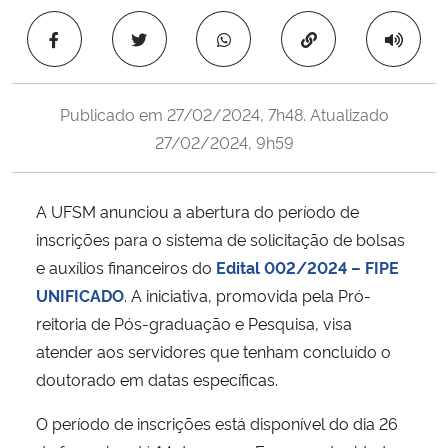
Ministério da Cidadania
Copiar para área 
Ministério da Saúde
Publicado em
27/02/2024, 7h48
. Atualizado
Ministério de Minas e Energia
27/02/2024, 9h59
Ministério da Ciência, Tecnologia, Inovações e Comunicações
A UFSM anunciou a abertura do período de
Ministério do Meio Ambiente
inscrições para o sistema de solicitação de bolsas
e auxílios financeiros do
Edital 002/2024 – FIPE
Ministério do Turismo
UNIFICADO
. A iniciativa, promovida pela Pró-
reitoria de Pós-graduação e Pesquisa, visa
Ministério do Desenvolvimento Regional
atender aos servidores que tenham concluído o
doutorado em datas específicas.
Controladoria-Geral da União
O período de inscrições está disponível do dia 26
Ministério da Mulher, da Família e dos Direitos Humanos