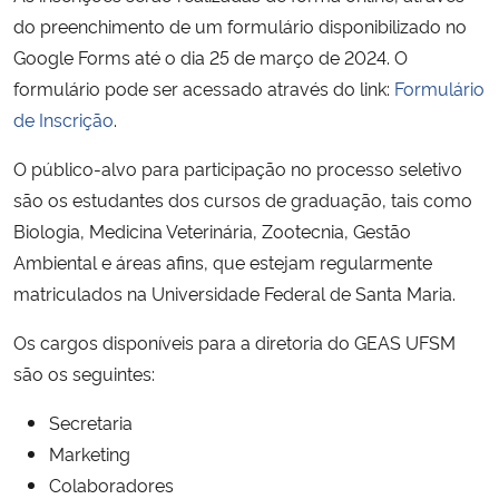
do preenchimento de um formulário disponibilizado no
Secretaria-Geral
Google Forms até o dia 25 de março de 2024. O
formulário pode ser acessado através do link:
Formulário
Secretaria de Governo
de Inscrição
.
O público-alvo para participação no processo seletivo
Gabinete de Segurança Institucional
são os estudantes dos cursos de graduação, tais como
Biologia, Medicina Veterinária, Zootecnia, Gestão
Advocacia-Geral da União
Ambiental e áreas afins, que estejam regularmente
Banco Central do Brasil
matriculados na Universidade Federal de Santa Maria.
Os cargos disponíveis para a diretoria do GEAS UFSM
Planalto
são os seguintes:
Secretaria
Marketing
Colaboradores