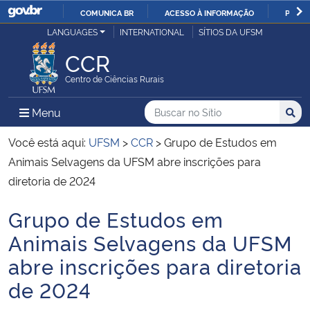
COMUNICA BR
ACESSO À INFORMAÇÃO
PARTI
Casa Civil
LANGUAGES
INTERNATIONAL
SÍTIOS DA UFSM
IR
PARA
CCR
Ministério da Justiça e Segurança Pública
O
Centro de Ciências Rurais
CONTEÚDO
Ministério da Defesa
Buscar no no Sítio
Busca
Busca:
Menu Principal do Sítio
Menu
Busc
Ministério das Relações Exteriores
Você está aqui:
UFSM
>
CCR
>
Grupo de Estudos em
Animais Selvagens da UFSM abre inscrições para
Ministério da Economia
diretoria de 2024
Grupo de Estudos em
Ministério da Infraestrutura
Início do conteúdo
Animais Selvagens da UFSM
Ministério da Agricultura, Pecuária e Abastecimento
abre inscrições para diretoria
de 2024
Ministério da Educação