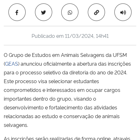
Ministério da Cidadania
Copiar para área 
Ministério da Saúde
Publicado em
11/03/2024, 14h41
Ministério de Minas e Energia
O Grupo de Estudos em Animais Selvagens da UFSM
Ministério da Ciência, Tecnologia, Inovações e Comunicações
(
GEAS
) anunciou oficialmente a abertura das inscrições
para o processo seletivo da diretoria do ano de 2024.
Ministério do Meio Ambiente
Este processo visa selecionar estudantes
Ministério do Turismo
comprometidos e interessados em ocupar cargos
importantes dentro do grupo, visando o
Ministério do Desenvolvimento Regional
desenvolvimento e fortalecimento das atividades
relacionadas ao estudo e conservação de animais
Controladoria-Geral da União
selvagens.
As inscrições serão realizadas de forma online, através
Ministério da Mulher, da Família e dos Direitos Humanos