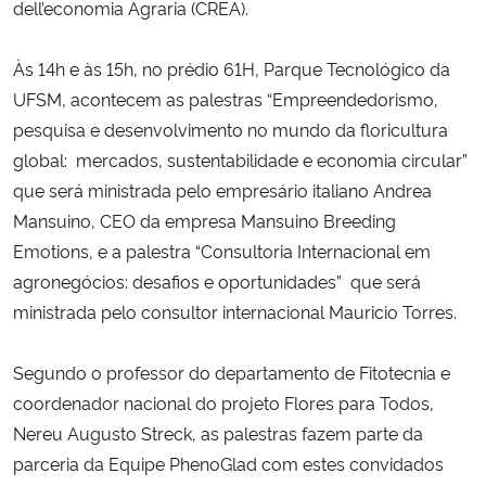
dell’economia Agraria (CREA).
Secretaria-Geral
Às 14h e às 15h, no prédio 61H, Parque Tecnológico da
UFSM, acontecem as palestras “Empreendedorismo,
Secretaria de Governo
pesquisa e desenvolvimento no mundo da floricultura
global: mercados, sustentabilidade e economia circular”
Gabinete de Segurança Institucional
que será ministrada pelo empresário italiano Andrea
Mansuino, CEO da empresa Mansuino Breeding
Advocacia-Geral da União
Emotions, e a palestra “Consultoria Internacional em
agronegócios: desafios e oportunidades” que será
Banco Central do Brasil
ministrada pelo consultor internacional Mauricio Torres.
Planalto
Segundo o professor do departamento de Fitotecnia e
coordenador nacional do projeto Flores para Todos,
Nereu Augusto Streck, as palestras fazem parte da
parceria da Equipe PhenoGlad com estes convidados