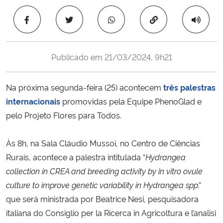
Ministério da Cidadania
Copiar para área 
Ministério da Saúde
Publicado em
21/03/2024, 9h21
Ministério de Minas e Energia
Na próxima segunda-feira (25) acontecem
três palestras
Ministério da Ciência, Tecnologia, Inovações e Comunicações
internacionais
promovidas pela Equipe PhenoGlad e
pelo Projeto Flores para Todos.
Ministério do Meio Ambiente
Ministério do Turismo
Às 8h, na Sala Cláudio Mussoi, no Centro de Ciências
Rurais, acontece a palestra intitulada “
Hydrangea
Ministério do Desenvolvimento Regional
collection in CREA and breeding activity by in vitro ovule
culture to improve genetic variability in Hydrangea spp
.”
Controladoria-Geral da União
que será ministrada por Beatrice Nesi, pesquisadora
italiana do Consiglio per la Ricerca in Agricoltura e l’analisi
Ministério da Mulher, da Família e dos Direitos Humanos