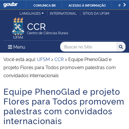
COMUNICA BR
ACESSO À INFORMAÇÃO
PARTI
Casa Civil
LANGUAGES
INTERNATIONAL
SÍTIOS DA UFSM
IR
PARA
CCR
Ministério da Justiça e Segurança Pública
O
Centro de Ciências Rurais
CONTEÚDO
Ministério da Defesa
Buscar no no Sítio
Busca
Busca:
Menu Principal do Sítio
Menu
Busc
Ministério das Relações Exteriores
Você está aqui:
UFSM
>
CCR
>
Equipe PhenoGlad e
projeto Flores para Todos promovem palestras com
Ministério da Economia
convidados internacionais
Equipe PhenoGlad e projeto
Ministério da Infraestrutura
Início do conteúdo
Flores para Todos promovem
Ministério da Agricultura, Pecuária e Abastecimento
palestras com convidados
internacionais
Ministério da Educação