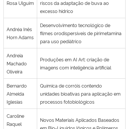
Rosa Ulguim
riscos da adaptação de buva ao
excesso hídrico
Desenvolvimento tecnológico de
Andréa Inês
filmes orodispersíveis de pirimetamina
Horn Adams
para uso pediátrico
Andreia
Produções em AI Art: criação de
Machado
imagens com inteligência artificial
Oliveira
Bernardo
Química de corróis contendo
Almeida
unidades bioativas para aplicação em
Iglesias
processos fotobiológicos
Caroline
Novos Materiais Aplicados Baseados
Raquel
em Bio-Líquidos Iônicos e Polímeros