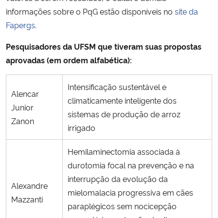
informações sobre o PqG estão disponíveis no
site da
Secretaria-Geral
Fapergs
.
Pesquisadores da UFSM que tiveram suas propostas
Secretaria de Governo
aprovadas (em ordem alfabética):
Gabinete de Segurança Institucional
Intensificação sustentável e
Alencar
climaticamente inteligente dos
Advocacia-Geral da União
Junior
sistemas de produção de arroz
Zanon
Banco Central do Brasil
irrigado
Hemilaminectomia associada à
Planalto
durotomia focal na prevenção e na
interrupção da evolução da
Alexandre
mielomalacia progressiva em cães
Mazzanti
paraplégicos sem nocicepção