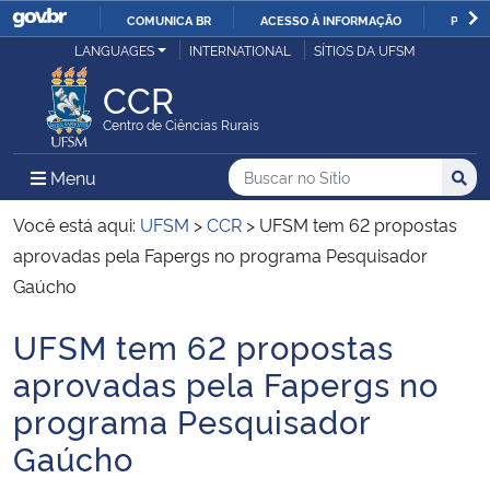
COMUNICA BR
ACESSO À INFORMAÇÃO
PARTI
Casa Civil
LANGUAGES
INTERNATIONAL
SÍTIOS DA UFSM
IR
PARA
CCR
Ministério da Justiça e Segurança Pública
O
Centro de Ciências Rurais
CONTEÚDO
Ministério da Defesa
Buscar no no Sítio
Busca
Busca:
Menu Principal do Sítio
Menu
Busc
Ministério das Relações Exteriores
Você está aqui:
UFSM
>
CCR
>
UFSM tem 62 propostas
aprovadas pela Fapergs no programa Pesquisador
Ministério da Economia
Gaúcho
UFSM tem 62 propostas
Ministério da Infraestrutura
Início do conteúdo
aprovadas pela Fapergs no
Ministério da Agricultura, Pecuária e Abastecimento
programa Pesquisador
Gaúcho
Ministério da Educação