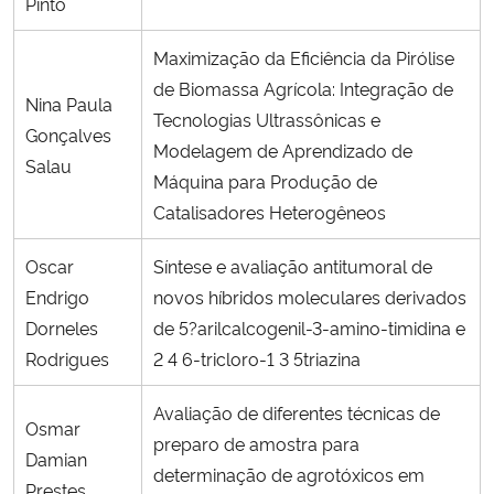
Pinto
Maximização da Eficiência da Pirólise
de Biomassa Agrícola: Integração de
Nina Paula
Tecnologias Ultrassônicas e
Gonçalves
Modelagem de Aprendizado de
Salau
Máquina para Produção de
Catalisadores Heterogêneos
Oscar
Síntese e avaliação antitumoral de
Endrigo
novos híbridos moleculares derivados
Dorneles
de 5?arilcalcogenil-3-amino-timidina e
Rodrigues
2 4 6-tricloro-1 3 5triazina
Avaliação de diferentes técnicas de
Osmar
preparo de amostra para
Damian
determinação de agrotóxicos em
Prestes