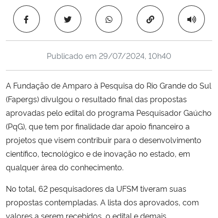
Ministério da Cidadania
Copiar para área 
Ministério da Saúde
Publicado em
29/07/2024, 10h40
Ministério de Minas e Energia
A Fundação de Amparo à Pesquisa do Rio Grande do Sul
Ministério da Ciência, Tecnologia, Inovações e Comunicações
(Fapergs) divulgou o resultado final das propostas
aprovadas pelo edital do programa Pesquisador Gaúcho
Ministério do Meio Ambiente
(PqG), que tem por finalidade dar apoio financeiro a
Ministério do Turismo
projetos que visem contribuir para o desenvolvimento
científico, tecnológico e de inovação no estado, em
Ministério do Desenvolvimento Regional
qualquer área do conhecimento.
No total, 62 pesquisadores da UFSM tiveram suas
Controladoria-Geral da União
propostas contempladas. A lista dos aprovados, com
valores a serem recebidos, o edital e demais
Ministério da Mulher, da Família e dos Direitos Humanos