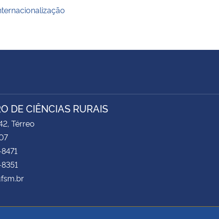
nternacionalização
O DE CIÊNCIAS RURAIS
2, Térreo
07
-8471
-8351
ufsm.br