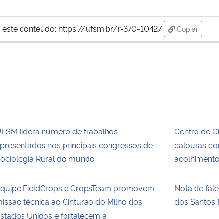
 este conteúdo:
https://ufsm.br/r-370-10427
Copiar
para área d
FSM lidera número de trabalhos
Centro de C
presentados nos principais congressos de
calouras c
ociologia Rural do mundo
acolhiment
quipe FieldCrops e CropsTeam promovem
Nota de fal
issão técnica ao Cinturão do Milho dos
dos Santos 
stados Unidos e fortalecem a