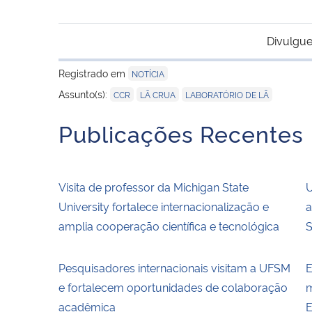
Divulgue
Registrado em
NOTÍCIA
,
,
Assunto(s):
CCR
LÃ CRUA
LABORATÓRIO DE LÃ
Publicações Recentes
Visita de professor da Michigan State
U
University fortalece internacionalização e
a
amplia cooperação científica e tecnológica
S
Pesquisadores internacionais visitam a UFSM
E
e fortalecem oportunidades de colaboração
m
acadêmica
E