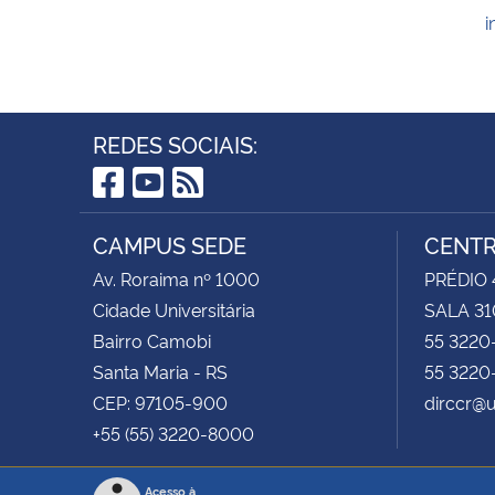
i
REDES SOCIAIS:
Facebook
YouTube
RSS
CAMPUS SEDE
CENTR
Av. Roraima nº 1000
PRÉDIO 4
Cidade Universitária
SALA 31
Bairro Camobi
55 3220
Santa Maria - RS
55 3220
CEP: 97105-900
dirccr@
+55 (55) 3220-8000
Acesso à