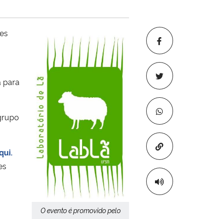
les
a para
 grupo
Copiar para áre
qui.
es
O evento é promovido pelo