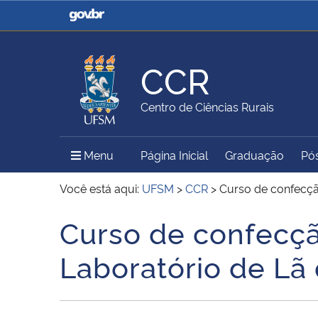
Casa Civil
Ministério da Justiça e
Segurança Pública
CCR
Ministério da Agricultura,
Ministério da Educação
Centro de Ciências Rurais
Pecuária e Abastecimento
Menu Principal do Sítio
Menu
Página Inicial
Graduação
Pó
Ministério do Meio Ambiente
Ministério do Turismo
Você está aqui:
UFSM
>
CCR
>
Curso de confecçã
Curso de confecçã
Início do conteúdo
Secretaria de Governo
Gabinete de Segurança
Laboratório de Lã
Institucional