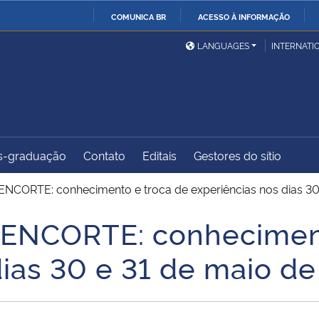
COMUNICA BR
ACESSO À INFORMAÇÃO
Ministério da Defesa
Ministério das Relações
Mini
IR
LANGUAGES
INTERNATI
Exteriores
PARA
O
Ministério da Cidadania
Ministério da Saúde
Mini
CONTEÚDO
s-graduação
Contato
Editais
Gestores do sítio
Ministério do
Controladoria-Geral da
Mini
Desenvolvimento Regional
União
Famí
s ENCORTE: conhecimento e troca de experiências nos dias 3
Hum
s ENCORTE: conhecimen
Advocacia-Geral da União
Banco Central do Brasil
Plan
dias 30 e 31 de maio d