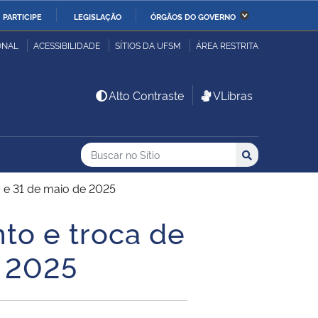
PARTICIPE
LEGISLAÇÃO
ÓRGÃOS DO GOVERNO
stério da Economia
Ministério da Infraestrutura
ONAL
ACESSIBILIDADE
SÍTIOS DA UFSM
ÁREA RESTRITA
stério de Minas e Energia
Ministério da Ciência,
Alto Contraste
VLibras
Tecnologia, Inovações e
Comunicações
Buscar no no Sítio
Busca
Busca:
Buscar
stério da Mulher, da
Secretaria-Geral
lia e dos Direitos
0 e 31 de maio de 2025
anos
to e troca de
alto
e 2025