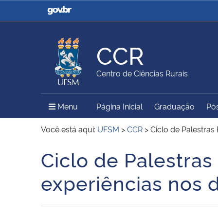
Casa Civil
Ministério da Justiça e
Segurança Pública
CCR
Ministério da Agricultura,
Ministério da Educação
Centro de Ciências Rurais
Pecuária e Abastecimento
Menu Principal do Sítio
Menu
Página Inicial
Graduação
Pó
Ministério do Meio Ambiente
Ministério do Turismo
Você está aqui:
UFSM
>
CCR
>
Ciclo de Palestra
Ciclo de Palestra
Início do conteúdo
Secretaria de Governo
Gabinete de Segurança
experiências nos 
Institucional