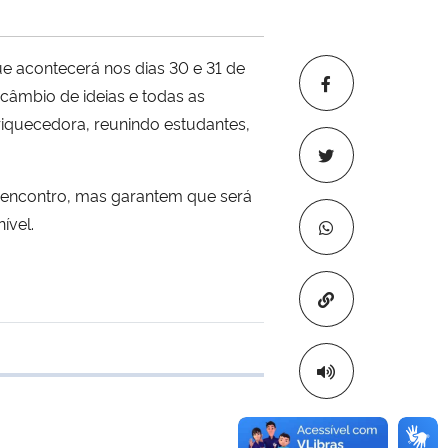
ue acontecerá nos dias 30 e 31 de
câmbio de ideias e todas as
iquecedora, reunindo estudantes,
 encontro, mas garantem que será
ível.
Copiar para áre
e transferência