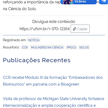
reforçando a importância da representatividade feminina
na Ciência do Solo.
Divulgue este conteúdo:
https://ufsm.br/r-370-11164
Copiar
para área de tran
Registrado em
NOTÍCIA
,
,
,
Assunto(s):
CCR
MULHERES NA CIÊNCIA
PPGCS
SOLOS
Publicações Recentes
CCR recebe Módulo III da formação “Embaixadores dos
Bioinsumos” em parceria com a Bioagreen
Visita de professor da Michigan State University fortalece
internacionalização e amplia cooperação científica e