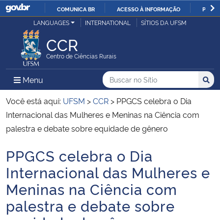
COMUNICA BR
ACESSO À INFORMAÇÃO
PARTI
Casa Civil
LANGUAGES
INTERNATIONAL
SÍTIOS DA UFSM
IR
PARA
CCR
Ministério da Justiça e Segurança Pública
O
Centro de Ciências Rurais
CONTEÚDO
Ministério da Defesa
Buscar no no Sítio
Busca
Busca:
Menu Principal do Sítio
Menu
Busc
Ministério das Relações Exteriores
Você está aqui:
UFSM
>
CCR
>
PPGCS celebra o Dia
Internacional das Mulheres e Meninas na Ciência com
Ministério da Economia
palestra e debate sobre equidade de gênero
PPGCS celebra o Dia
Ministério da Infraestrutura
Início do conteúdo
Internacional das Mulheres e
Ministério da Agricultura, Pecuária e Abastecimento
Meninas na Ciência com
palestra e debate sobre
Ministério da Educação