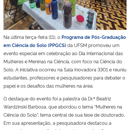
Secretaria-Geral
Secretaria de Governo
Na última terça-feira (11), o
Programa de Pós-Graduação
Gabinete de Segurança Institucional
em Ciência do Solo (PPGCS)
da UFSM promoveu um
evento especial em celebração ao Dia Internacional das
Advocacia-Geral da União
Mulheres e Meninas na Ciência, com foco na Ciência do
Solo. A iniciativa ocorreu na Sala Inovadora 3301 e reuniu
Banco Central do Brasil
estudantes, professores e pesquisadores para debater o
papel e os desafios das mulheres na área.
Planalto
O destaque do evento foi a palestra da Dr.ª Beatriz
Wardzinski Barbosa, que abordou o tema “Mulheres na
Ciência do Solo”, tema central de sua tese de doutorado.
Em sua apresentação, a pesquisadora destacou a