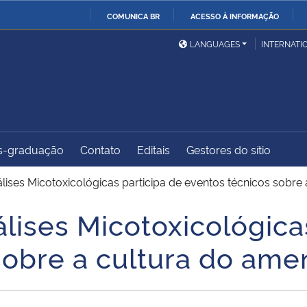
COMUNICA BR
ACESSO À INFORMAÇÃO
Ministério da Defesa
Ministério das Relações
Mini
IR
LANGUAGES
INTERNATI
Exteriores
PARA
O
Ministério da Cidadania
Ministério da Saúde
Mini
CONTEÚDO
s-graduação
Contato
Editais
Gestores do sítio
Ministério do
Controladoria-Geral da
Mini
Desenvolvimento Regional
União
Famí
lises Micotoxicológicas participa de eventos técnicos sobr
Hum
lises Micotoxicológica
Advocacia-Geral da União
Banco Central do Brasil
Plan
sobre a cultura do am