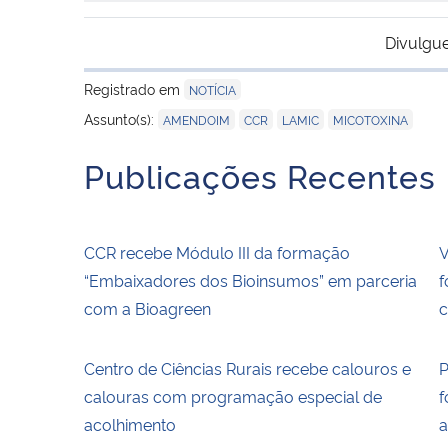
Divulgue
Registrado em
NOTÍCIA
,
,
,
Assunto(s):
AMENDOIM
CCR
LAMIC
MICOTOXINA
Publicações Recentes
CCR recebe Módulo III da formação
V
“Embaixadores dos Bioinsumos” em parceria
f
com a Bioagreen
c
Centro de Ciências Rurais recebe calouros e
P
calouras com programação especial de
f
acolhimento
a