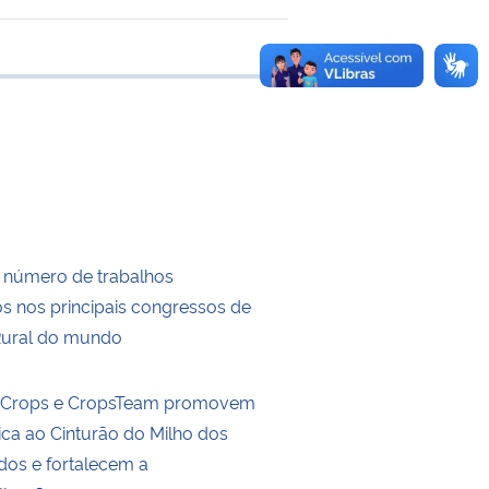
e transferência
 número de trabalhos
s nos principais congressos de
Rural do mundo
ldCrops e CropsTeam promovem
ica ao Cinturão do Milho dos
dos e fortalecem a