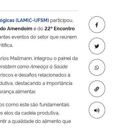
ológicas (LAMIC-UFSM)
participou,
l do Amendoim
e do
22º Encontro
tantes eventos do setor que reúnem
tífica.
los Mallmann, integrou o painel da
Persistem como Ameaça à Saúde
riscos e desafios relacionados à
dutiva, destacando a importância
Copiar para áre
rança alimentar.
os como este são fundamentais
es elos da cadeia produtiva,
tir a qualidade do alimento que