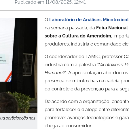
Publicado em
11/08/2025, 12h41
O
Laboratório de Análises Micotoxic
na semana passada, da
Feira Naciona
sobre a Cultura do Amendoim
, impor
produtores, indústria e comunidade cien
O coordenador do LAMIC, professor Car
indústria com a palestra
“Micotoxinas: 
Humana?”
. A apresentação abordou os 
presença de micotoxinas na cadeia pro
do controle e da prevenção para a segu
De acordo com a organização, encontr
para fortalecer o diálogo entre diferent
promover avanços tecnológicos e garan
ua participação nos
chega ao consumidor.