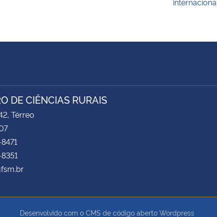
internaciona
O DE CIÊNCIAS RURAIS
2, Térreo
07
-8471
-8351
ufsm.br
Desenvolvido com o CMS de código aberto
Wordpress