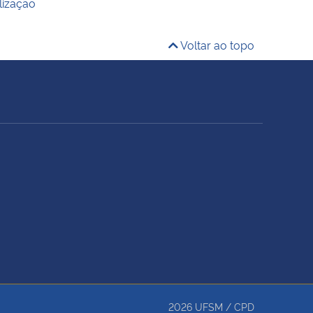
lização
Voltar ao topo
2026
UFSM
/
CPD