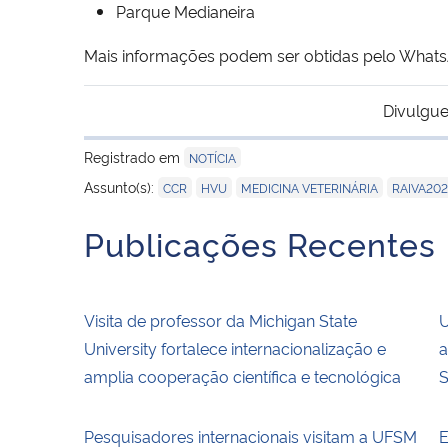
Parque Medianeira
Mais informações podem ser obtidas pelo What
Divulgue
Registrado em
NOTÍCIA
,
,
,
Assunto(s):
CCR
HVU
MEDICINA VETERINÁRIA
RAIVA202
Publicações Recentes
Visita de professor da Michigan State
U
University fortalece internacionalização e
a
amplia cooperação científica e tecnológica
S
Pesquisadores internacionais visitam a UFSM
E