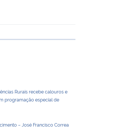
e transferência
iências Rurais recebe calouros e
om programação especial de
o
ecimento – José Francisco Correa