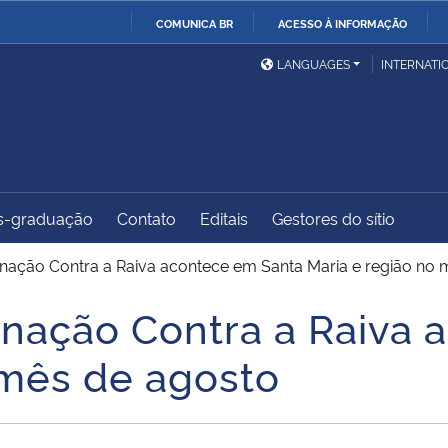
COMUNICA BR
ACESSO À INFORMAÇÃO
Ministério da Defesa
Ministério das Relações
Mini
IR
LANGUAGES
INTERNATI
Exteriores
PARA
O
Ministério da Cidadania
Ministério da Saúde
Mini
CONTEÚDO
s-graduação
Contato
Editais
Gestores do sítio
Ministério do
Controladoria-Geral da
Mini
Desenvolvimento Regional
União
Famí
ação Contra a Raiva acontece em Santa Maria e região no 
Hum
nação Contra a Raiva 
Advocacia-Geral da União
Banco Central do Brasil
Plan
 mês de agosto