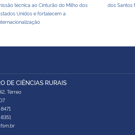
issão técnica ao Cinturão do Milho dos
dos Santos 
stados Unidos e fortalecem a
nternacionalização
O DE CIÊNCIAS RURAIS
2, Térreo
07
-8471
-8351
ufsm.br