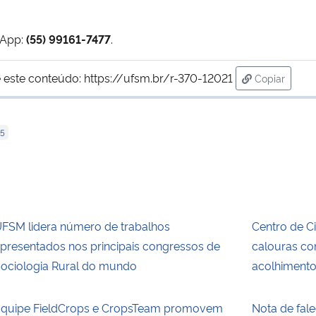
sApp:
(55) 99161-7477
.
 este conteúdo:
https://ufsm.br/r-370-12021
Copiar
para área d
5
FSM lidera número de trabalhos
Centro de C
presentados nos principais congressos de
calouras c
ociologia Rural do mundo
acolhiment
quipe FieldCrops e CropsTeam promovem
Nota de fal