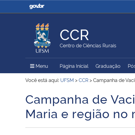
Casa Civil
Ministério da Justiça e
Segurança Pública
CCR
Ministério da Agricultura,
Ministério da Educação
Centro de Ciências Rurais
Pecuária e Abastecimento
Menu Principal do Sítio
Menu
Página Inicial
Graduação
Pó
Ministério do Meio Ambiente
Ministério do Turismo
Você está aqui:
UFSM
>
CCR
>
Campanha de Vacin
Campanha de Vaci
Início do conteúdo
Secretaria de Governo
Gabinete de Segurança
Maria e região no
Institucional