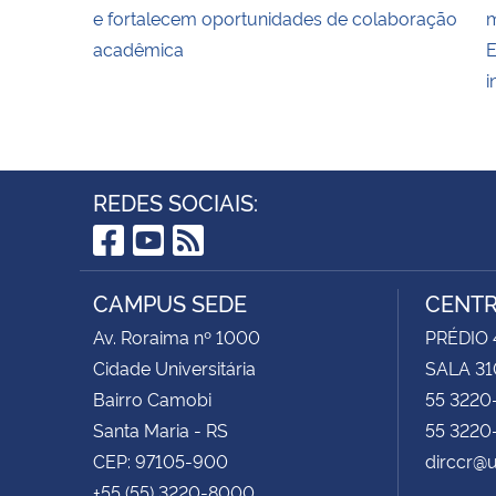
e fortalecem oportunidades de colaboração
m
acadêmica
E
i
REDES SOCIAIS:
Facebook
YouTube
RSS
CAMPUS SEDE
CENTR
Av. Roraima nº 1000
PRÉDIO 4
Cidade Universitária
SALA 31
Bairro Camobi
55 3220
Santa Maria - RS
55 3220
CEP: 97105-900
dirccr@
+55 (55) 3220-8000