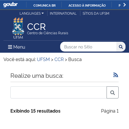
COMUNICA BR
ACESSO À INFORMAÇÃO
PARTI
Casa Civil
LANGUAGES
INTERNATIONAL
SÍTIOS DA UFSM
IR
PARA
CCR
Ministério da Justiça e Segurança Pública
O
Centro de Ciências Rurais
CONTEÚDO
Ministério da Defesa
Buscar no no Sítio
Busca
Busca:
Menu Principal do Sítio
Menu
Busc
Ministério das Relações Exteriores
Você está aqui:
UFSM
>
CCR
>
Busca
Ministério da Economia
Início do conteúdo
Realize uma busca:
Ministério da Infraestrutura
Ministério da Agricultura, Pecuária e Abastecimento
Exibindo 15 resultados
Página 1
Ministério da Educação