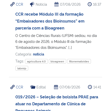
CCR
Notícia
07/08/2026
16:37
Ministério da Cidadania
CCR recebe Módulo III da formação
Ministério da Saúde
“Embaixadores dos Bioinsumos” em
parceria com a Bioagreen
Ministério de Minas e Energia
O Centro de Ciências Rurais (UFSM) sediou, no dia
6 de agosto de 2026, o Módulo III da formação
Ministério da Ciência, Tecnologia, Inovações e Comunicações
“Embaixadores dos Bioinsumos”, […]
Categoria:
notícia
Ministério do Meio Ambiente
Tags:
agricultura 4.0
bioagreen
fitonematoides
labmip
Ministério do Turismo
Ministério do Desenvolvimento Regional
CCR
Edital
07/08/2026
14:41
019/2026 – Seleção de bolsista PRAE para
Controladoria-Geral da União
atuar no Departamento de Clínica de
Ministério da Mulher, da Família e dos Direitos Humanos
Pequenos Animais