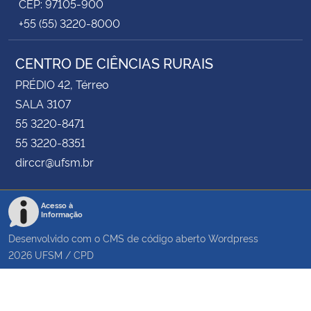
CEP: 97105-900
+55 (55) 3220-8000
CENTRO DE CIÊNCIAS RURAIS
PRÉDIO 42, Térreo
SALA 3107
55 3220-8471
55 3220-8351
dirccr@ufsm.br
Acesso à
Informação
Desenvolvido com o CMS de código aberto
Wordpress
2026
UFSM
/
CPD