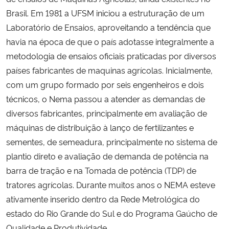
Ministério da Cidadania
Brasil. Em 1981 a UFSM iniciou a estruturação de um
Laboratório de Ensaios, aproveitando a tendência que
Ministério da Saúde
havia na época de que o país adotasse integralmente a
metodologia de ensaios oficiais praticadas por diversos
Ministério de Minas e Energia
países fabricantes de maquinas agrícolas. Inicialmente,
com um grupo formado por seis engenheiros e dois
Ministério da Ciência, Tecnologia, Inovações e Comunicações
técnicos, o Nema passou a atender as demandas de
diversos fabricantes, principalmente em avaliação de
Ministério do Meio Ambiente
máquinas de distribuição à lanço de fertilizantes e
sementes, de semeadura, principalmente no sistema de
Ministério do Turismo
plantio direto e avaliação de demanda de potência na
barra de tração e na Tomada de potência (TDP) de
Ministério do Desenvolvimento Regional
tratores agrícolas. Durante muitos anos o NEMA esteve
ativamente inserido dentro da Rede Metrológica do
Controladoria-Geral da União
estado do Rio Grande do Sul e do Programa Gaúcho de
Ministério da Mulher, da Família e dos Direitos Humanos
Qualidade e Produtividade.