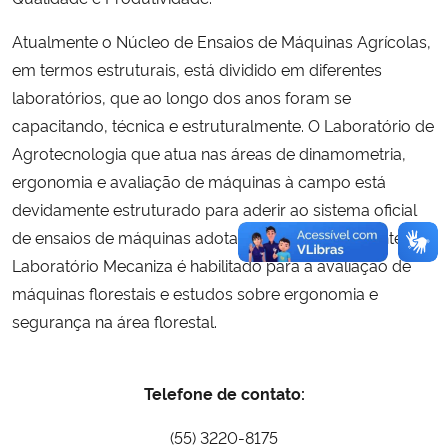
Atualmente o Núcleo de Ensaios de Máquinas Agrícolas,
Secretaria-Geral
em termos estruturais, está dividido em diferentes
laboratórios, que ao longo dos anos foram se
Secretaria de Governo
capacitando, técnica e estruturalmente. O Laboratório de
Agrotecnologia que atua nas áreas de dinamometria,
Gabinete de Segurança Institucional
ergonomia e avaliação de máquinas à campo está
Advocacia-Geral da União
devidamente estruturado para aderir ao sistema oficial
de ensaios de máquinas adotado internacionalmente. O
Banco Central do Brasil
Laboratório Mecaniza é habilitado para a avaliação de
máquinas florestais e estudos sobre ergonomia e
Planalto
segurança na área florestal.
Telefone de contato:
(55) 3220-8175