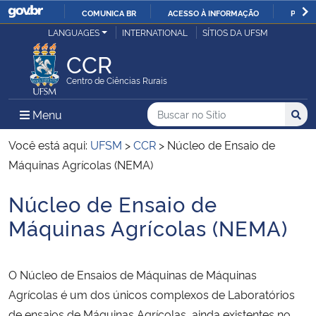
COMUNICA BR
ACESSO À INFORMAÇÃO
PARTI
Casa Civil
LANGUAGES
INTERNATIONAL
SÍTIOS DA UFSM
IR
PARA
CCR
Ministério da Justiça e Segurança Pública
O
Centro de Ciências Rurais
CONTEÚDO
Ministério da Defesa
Buscar no no Sítio
Busca
Busca:
Menu Principal do Sítio
Menu
Busc
Ministério das Relações Exteriores
Você está aqui:
UFSM
>
CCR
>
Núcleo de Ensaio de
Máquinas Agrícolas (NEMA)
Ministério da Economia
Núcleo de Ensaio de
Início do conteúdo
Ministério da Infraestrutura
Máquinas Agrícolas (NEMA)
Ministério da Agricultura, Pecuária e Abastecimento
O Núcleo de Ensaios de Máquinas de Máquinas
Ministério da Educação
Agrícolas é um dos únicos complexos de Laboratórios
de ensaios de Máquinas Agrícolas, ainda existentes no