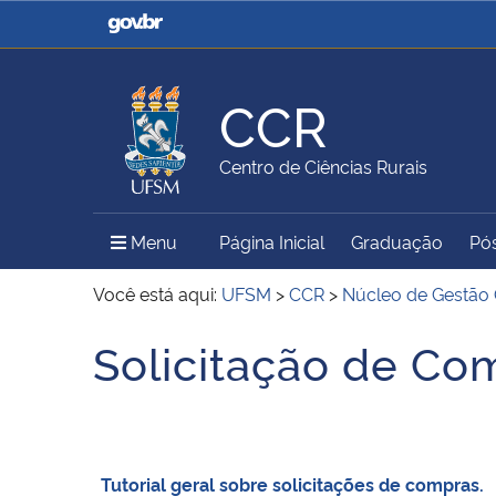
Casa Civil
Ministério da Justiça e
Segurança Pública
CCR
Ministério da Agricultura,
Ministério da Educação
Centro de Ciências Rurais
Pecuária e Abastecimento
Menu Principal do Sítio
Menu
Página Inicial
Graduação
Pó
Ministério do Meio Ambiente
Ministério do Turismo
Você está aqui:
UFSM
>
CCR
>
Núcleo de Gestão
Solicitação de Com
Início do conteúdo
Secretaria de Governo
Gabinete de Segurança
Institucional
Tutorial geral sobre solicitações de compras.