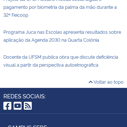
pagamento por biometria da palma da mão durante a
32ª Feicoop
Programa Juca nas Escolas apresenta resultados sobre
aplicação da Agenda 2030 na Quarta Colônia
Docente da UFSM publica obra que discute deficiência
visual a partir da perspectiva autoetnográfica
Voltar ao topo
REDES SOCIAIS:
Facebook
YouTube
RSS