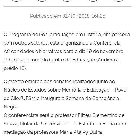
Ministério da Cidadania
Publicado em
31/10/2018, 16h25
Ministério da Saúde
O Programa de Pós-graduação em História, em parceria
Ministério de Minas e Energia
com outros setores, está organizando a Conferência
Africanidades e Narrativas para o dia 19 de novembro,
Ministério da Ciência, Tecnologia, Inovações e Comunicações
19h, no auditório do Centro de Educação (Audimax,
prédio 16).
Ministério do Meio Ambiente
O evento emerge dos debates realizados junto ao
Ministério do Turismo
Núcleo de Estudos sobre Memória e Educação – Povo
de Clio/UFSM e inaugura a Semana da Consciência
Ministério do Desenvolvimento Regional
Negra.
O conferencista será o professor Elizeu Clementino de
Controladoria-Geral da União
Souza, titular da Universidade do Estado da Bahia com
mediação da professora Maria Rita Py Dutra.
Ministério da Mulher, da Família e dos Direitos Humanos