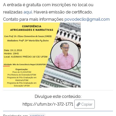
A entrada é gratuita com inscrições no local ou
realizadas
aqui
. Haverá emissão de certificado.
Secretaria-Geral
Contato para mais informações
povodeclio@gmail.com
Secretaria de Governo
Gabinete de Segurança Institucional
Advocacia-Geral da União
Banco Central do Brasil
Planalto
Divulgue este conteúdo:
https://ufsm.br/r-372-1771
Copiar
para área de trans
Registrado em