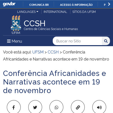
COMUNICA BR
ACESSO À INFORMAÇÃO
PARTI
Casa Civil
LANGUAGES
INTERNATIONAL
SÍTIOS DA UFSM
IR
PARA
CCSH
Ministério da Justiça e Segurança Pública
O
Centro de Ciências Sociais e Humanas
CONTEÚDO
Ministério da Defesa
Buscar no no Sítio
Busca
Busca:
Menu Principal do Sítio
Menu
Busc
Ministério das Relações Exteriores
Você está aqui:
UFSM
>
CCSH
>
Conferência
Africanidades e Narrativas acontece em 19 de novembro
Ministério da Economia
Conferência Africanidades e
Início do conteúdo
Ministério da Infraestrutura
Narrativas acontece em 19
de novembro
Ministério da Agricultura, Pecuária e Abastecimento
Ministério da Educação
Copiar para área 