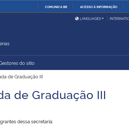
COMUNICA BR
ACESSO À INFORMAÇÃO
Ministério da Defesa
Ministério das Relações
Mini
IR
LANGUAGES
INTERNATI
Exteriores
PARA
O
Ministério da Cidadania
Ministério da Saúde
Mini
CONTEÚDO
manas
Gestores do sítio
Ministério do
Controladoria-Geral da
Mini
Desenvolvimento Regional
União
Famí
ada de Graduação III
Hum
da de Graduação III
Advocacia-Geral da União
Banco Central do Brasil
Plan
grantes dessa secretaria: