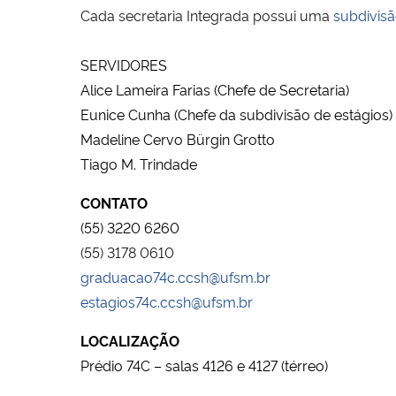
Cada secretaria Integrada possui uma
subdivisã
SERVIDORES
Alice Lameira Farias (Chefe de Secretaria)
Eunice Cunha (Chefe da subdivisão de estágios)
Madeline Cervo Bürgin Grotto
Tiago M. Trindade
CONTATO
(55) 3220 6260
(55) 3178 0610
graduacao74c.ccsh@ufsm.br
estagios74c.ccsh@ufsm.br
LOCALIZAÇÃO
Prédio 74C – salas 4126 e 4127 (térreo)