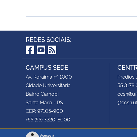
REDES SOCIAIS:
Facebook
YouTube
RSS
CAMPUS SEDE
CENTR
Av. Roraima nº 1000
Prédios 
Cidade Universitária
55 3178 
Bairro Camobi
ccsh@uf
Santa Maria - RS
@ccsh.u
CEP: 97105-900
+55 (55) 3220-8000
Acesso à