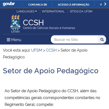
COMUNICA BR
ACESSO À INFORMAÇÃO
PARTI
Casa Civil
LANGUAGES
INTERNATIONAL
SÍTIOS DA UFSM
IR
PARA
CCSH
Ministério da Justiça e Segurança Pública
O
Centro de Ciências Sociais e Humanas
CONTEÚDO
Ministério da Defesa
Buscar no no Sítio
Busca
Busca:
Menu Principal do Sítio
Menu
Busc
Ministério das Relações Exteriores
Você está aqui:
UFSM
>
CCSH
>
Setor de Apoio
Pedagógico
Ministério da Economia
Setor de Apoio Pedagógico
Início do conteúdo
Ministério da Infraestrutura
Ministério da Agricultura, Pecuária e Abastecimento
Ao Setor de Apoio Pedagógico do CCSH, além das
competências gerais correspondentes constantes no
Ministério da Educação
Regimento Geral, compete: