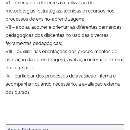
VI – orientar os docentes na utilização de
metodologias, estratégias, técnicas e recursos nos
Secretaria-Geral
processos de ensino-aprendizagem;
VII – apoiar, acolher e orientar as diferentes demandas
Secretaria de Governo
pedagógicas dos discentes no uso das diversas
ferramentas pedagógicas;
Gabinete de Segurança Institucional
VIII – auxiliar nas orientações dos procedimentos de
avaliação da aprendizagem, avaliação interna e externa
Advocacia-Geral da União
dos cursos; e,
IX – participar dos processos de avaliação interna e
Banco Central do Brasil
acompanhar, quando necessário, a avaliação externa
Planalto
dos cursos.
Apoio Pedagógico