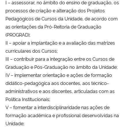
I – assessorar, no âmbito do ensino de graduação, os
Ministério da Cidadania
processos de criação e alteração dos Projetos
Pedagógicos de Cursos da Unidade, de acordo com
Ministério da Saúde
as orientações da Pró-Reitoria de Graduação
(PROGRAD);
Ministério de Minas e Energia
II – apoiar a implantação e a avaliação das matrizes
curriculares dos Cursos;
Ministério da Ciência, Tecnologia, Inovações e Comunicações
III – contribuir para a integração entre os Cursos de
Ministério do Meio Ambiente
Graduação e Pós-Graduação no âmbito da Unidade;
IV – implementar orientação e ações de formação
Ministério do Turismo
didático-pedagógica aos docentes, aos técnico-
administrativos e aos discentes, articuladas com as
Ministério do Desenvolvimento Regional
Política Institucionais;
V – fomentar a interdisciplinaridade nas ações de
Controladoria-Geral da União
formação acadêmica e profissional desenvolvidas na
Unidade;
Ministério da Mulher, da Família e dos Direitos Humanos