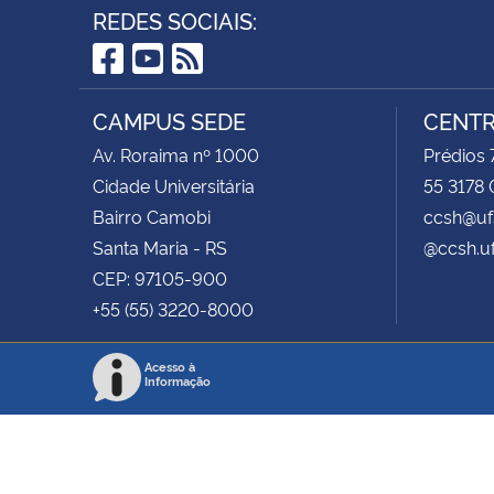
REDES SOCIAIS:
Facebook
YouTube
RSS
CAMPUS SEDE
CENTR
Av. Roraima nº 1000
Prédios 
Cidade Universitária
55 3178 
Bairro Camobi
ccsh@uf
Santa Maria - RS
@ccsh.u
CEP: 97105-900
+55 (55) 3220-8000
Acesso à
Informação