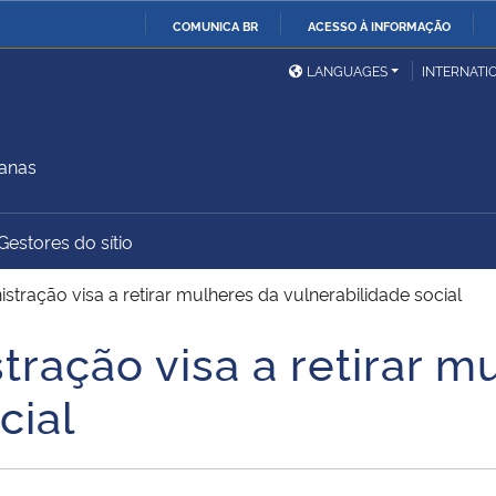
COMUNICA BR
ACESSO À INFORMAÇÃO
Ministério da Defesa
Ministério das Relações
Mini
IR
LANGUAGES
INTERNATI
Exteriores
PARA
O
Ministério da Cidadania
Ministério da Saúde
Mini
CONTEÚDO
manas
Gestores do sítio
Ministério do
Controladoria-Geral da
Mini
Desenvolvimento Regional
União
Famí
stração visa a retirar mulheres da vulnerabilidade social
Hum
tração visa a retirar m
Advocacia-Geral da União
Banco Central do Brasil
Plan
cial