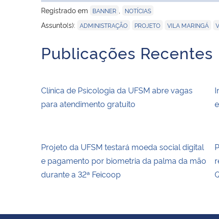
Registrado em
,
BANNER
NOTÍCIAS
,
,
,
Assunto(s):
ADMINISTRAÇÃO
PROJETO
VILA MARINGÁ
Publicações Recentes
Clínica de Psicologia da UFSM abre vagas
I
para atendimento gratuito
e
Projeto da UFSM testará moeda social digital
P
e pagamento por biometria da palma da mão
r
durante a 32ª Feicoop
Q