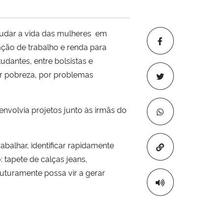
mudar a vida das mulheres em
ação de trabalho e renda para
udantes, entre bolsistas e
or pobreza, por problemas
volvia projetos junto às irmãs do
balhar, identificar rapidamente
Copiar para áre
 tapete de calças jeans,
uturamente possa vir a gerar