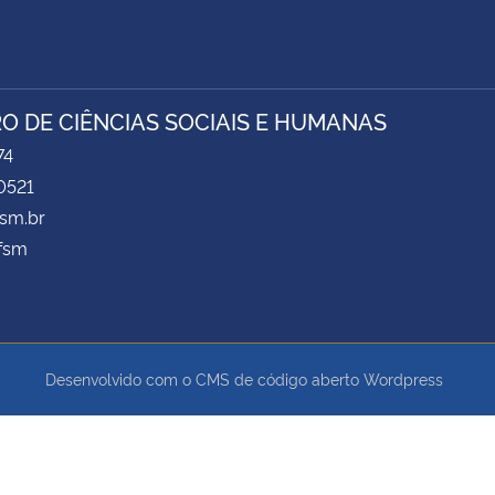
O DE CIÊNCIAS SOCIAIS E HUMANAS
74
0521
sm.br
fsm
Desenvolvido com o CMS de código aberto
Wordpress