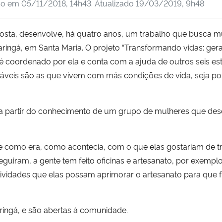
do em
05/11/2018, 14h43
. Atualizado
19/03/2019, 9h48
Costa, desenvolve, há quatro anos, um trabalho que busca 
aringá, em Santa Maria. O projeto “Transformando vidas: ger
é coordenado por ela e conta com a ajuda de outros seis est
ráveis são as que vivem com más condições de vida, seja p
 partir do conhecimento de um grupo de mulheres que desen
e como era, como acontecia, com o que elas gostariam de tra
uiram, a gente tem feito oficinas e artesanato, por exemplo:
tividades que elas possam aprimorar o artesanato para que f
aringá, e são abertas à comunidade.