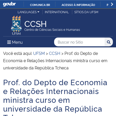
COMUNICA BR
ACESSO À INFORMAÇÃO
PARTI
Casa Civil
LANGUAGES
INTERNATIONAL
SÍTIOS DA UFSM
IR
PARA
CCSH
Ministério da Justiça e Segurança Pública
O
Centro de Ciências Sociais e Humanas
CONTEÚDO
Ministério da Defesa
Buscar no no Sítio
Busca
Busca:
Menu Principal do Sítio
Menu
Busc
Ministério das Relações Exteriores
Você está aqui:
UFSM
>
CCSH
>
Prof. do Depto de
Economia e Relações Internacionais ministra curso em
Ministério da Economia
universidade da República Tcheca
Prof. do Depto de Economia
Ministério da Infraestrutura
Início do conteúdo
e Relações Internacionais
Ministério da Agricultura, Pecuária e Abastecimento
ministra curso em
universidade da República
Ministério da Educação