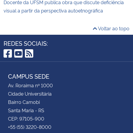
Docente da UFSM publica obra que discute deficiência
visual a partir da perspectiva autoetnográfica
Voltar ao topo
REDES SOCIAIS:
Facebook
YouTube
RSS
CAMPUS SEDE
Av. Roraima nº 1000
Cidade Universitária
Bairro Camobi
Santa Maria - RS
CEP: 97105-900
+55 (55) 3220-8000