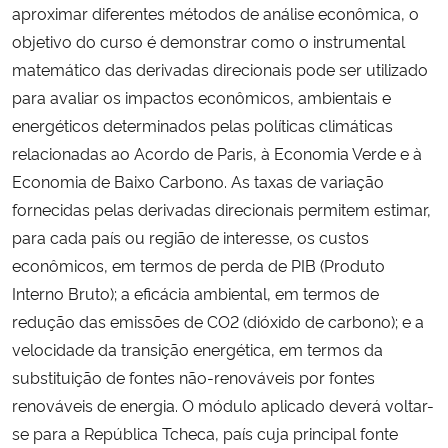
aproximar diferentes métodos de análise econômica, o
objetivo do curso é demonstrar como o instrumental
Secretaria-Geral
matemático das derivadas direcionais pode ser utilizado
para avaliar os impactos econômicos, ambientais e
Secretaria de Governo
energéticos determinados pelas políticas climáticas
relacionadas ao Acordo de Paris, à Economia Verde e à
Gabinete de Segurança Institucional
Economia de Baixo Carbono. As taxas de variação
Advocacia-Geral da União
fornecidas pelas derivadas direcionais permitem estimar,
para cada país ou região de interesse, os custos
Banco Central do Brasil
econômicos, em termos de perda de PIB (Produto
Interno Bruto); a eficácia ambiental, em termos de
Planalto
redução das emissões de CO2 (dióxido de carbono); e a
velocidade da transição energética, em termos da
substituição de fontes não-renováveis por fontes
renováveis de energia. O módulo aplicado deverá voltar-
se para a República Tcheca, país cuja principal fonte