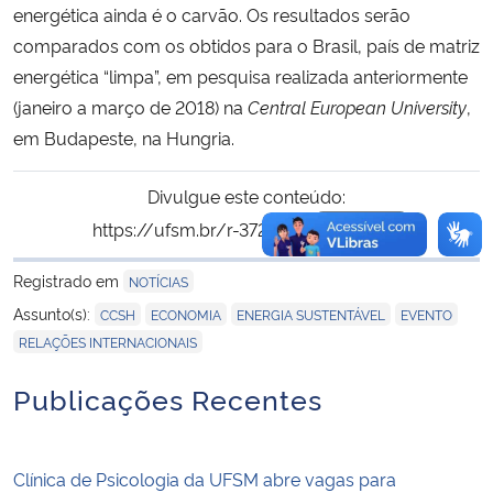
energética ainda é o carvão. Os resultados serão
comparados com os obtidos para o Brasil, país de matriz
energética “limpa”, em pesquisa realizada anteriormente
(janeiro a março de 2018) na
Central European University
,
em Budapeste, na Hungria.
Divulgue este conteúdo:
https://ufsm.br/r-372-1829
Copiar
para área de trans
Registrado em
NOTÍCIAS
,
,
,
,
Assunto(s):
CCSH
ECONOMIA
ENERGIA SUSTENTÁVEL
EVENTO
RELAÇÕES INTERNACIONAIS
Publicações Recentes
Clínica de Psicologia da UFSM abre vagas para