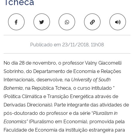
Tcheca
Ministério da Cidadania
Copiar para área 
Ministério da Saúde
Ministério de Minas e Energia
Publicado em
23/11/2018, 11h08
Ministério da Ciência, Tecnologia, Inovações e Comunicações
No dia 28 de novembro, o professor Valny Giacomelli
Ministério do Meio Ambiente
Sobrinho, do Departamento de Economia e Relações
Internacionais, desenvolve, na
University of South
Ministério do Turismo
Bohemia
, na República Tcheca, o curso intitulado ”
(Política Climática e Transição Energética através de
Ministério do Desenvolvimento Regional
Derivadas Direcionais). Parte integrante das atividades de
pós-doutorado do professor e da série “
Pluralism in
Controladoria-Geral da União
Economics”
(Pluralismo em Economia), promovida pela
Faculdade de Economia da instituição estrangeira para
Ministério da Mulher, da Família e dos Direitos Humanos